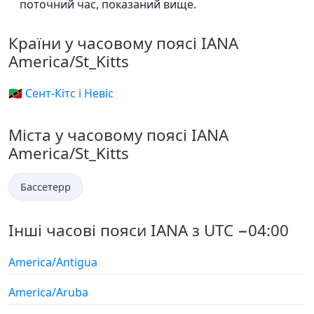
поточний час, показаний вище.
Країни у часовому поясі IANA
America/St_Kitts
🇰🇳 Сент-Кітс і Невіс
Міста у часовому поясі IANA
America/St_Kitts
Бассетерр
Інші часові пояси IANA з UTC −04:00
America/Antigua
America/Aruba