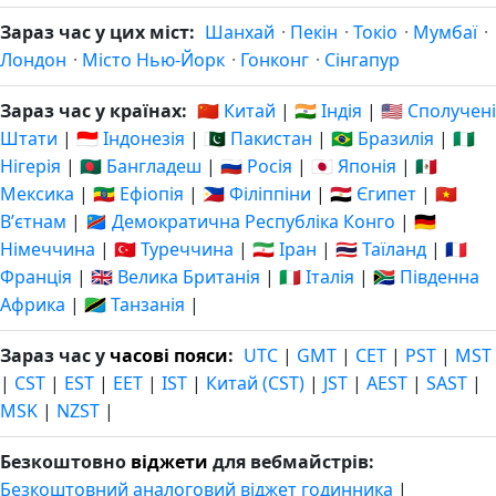
Зараз час у цих міст:
Шанхай
·
Пекін
·
Токіо
·
Мумбаї
·
Лондон
·
Місто Нью-Йорк
·
Гонконг
·
Сінгапур
Зараз час у країнах:
🇨🇳 Китай
|
🇮🇳 Індія
|
🇺🇸 Сполучені
Штати
|
🇮🇩 Індонезія
|
🇵🇰 Пакистан
|
🇧🇷 Бразилія
|
🇳🇬
Нігерія
|
🇧🇩 Бангладеш
|
🇷🇺 Росія
|
🇯🇵 Японія
|
🇲🇽
Мексика
|
🇪🇹 Ефіопія
|
🇵🇭 Філіппіни
|
🇪🇬 Єгипет
|
🇻🇳
Вʼєтнам
|
🇨🇩 Демократична Республіка Конго
|
🇩🇪
Німеччина
|
🇹🇷 Туреччина
|
🇮🇷 Іран
|
🇹🇭 Таїланд
|
🇫🇷
Франція
|
🇬🇧 Велика Британія
|
🇮🇹 Італія
|
🇿🇦 Південна
Африка
|
🇹🇿 Танзанія
|
Зараз час у
часові пояси
:
UTC
|
GMT
|
CET
|
PST
|
MST
|
CST
|
EST
|
EET
|
IST
|
Китай (CST)
|
JST
|
AEST
|
SAST
|
MSK
|
NZST
|
Безкоштовно
віджети
для вебмайстрів:
Безкоштовний аналоговий віджет годинника
|