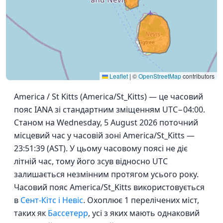
Leaflet
|
©
OpenStreetMap
contributors
America / St Kitts (America/St_Kitts) — це часовий
пояс IANA зі стандартним зміщенням UTC−04:00.
Станом на Wednesday, 5 August 2026 поточний
місцевий час у часовій зоні America/St_Kitts —
23:51:39 (AST). У цьому часовому поясі не діє
літній час, тому його зсув відносно UTC
залишається незмінним протягом усього року.
Часовий пояс America/St_Kitts використовується
в
Сент-Кітс і Невіс
. Охоплює 1 перелічених міст,
таких як
Бассетерр
, усі з яких мають однаковий