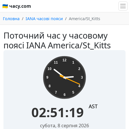
🇺🇦 часу.com
Головна
IANA часові пояси
America/St_Kitts
Поточний час у часовому
поясі IANA America/St_Kitts
02:51:19
12
11
1
10
2
9
3
8
4
7
5
6
AST
02:51:19
субота, 8 серпня 2026