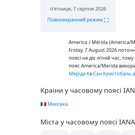
пʼятниця, 7 серпня 2026
⛶
Повноекранний режим
America / Mérida (America/
Friday, 7 August 2026 поточ
поясі не діє літній час, т
пояс America/Merida викор
Меріда
та
Сан Кристобаль д
Країни у часовому поясі IA
🇲🇽 Мексика
Міста у часовому поясі IAN