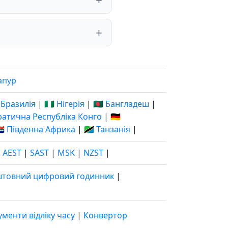
апур
 Бразилія
|
🇳🇬 Нігерія
|
🇧🇩 Бангладеш
|
кратична Республіка Конго
|
🇩🇪
🇦 Південна Африка
|
🇹🇿 Танзанія
|
|
AEST
|
SAST
|
MSK
|
NZST
|
штовний цифровий годинник
|
ументи відліку часу
|
Конвертор