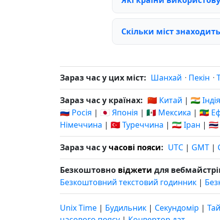
Скільки міст знаходить
Зараз час у цих міст:
Шанхай
·
Пекін
·
Зараз час у країнах:
🇨🇳 Китай
|
🇮🇳 Інді
🇷🇺 Росія
|
🇯🇵 Японія
|
🇲🇽 Мексика
|
🇪🇹 Е
Німеччина
|
🇹🇷 Туреччина
|
🇮🇷 Іран
|
🇹
Зараз час у
часові пояси
:
UTC
|
GMT
|
Безкоштовно
віджети
для вебмайстрі
Безкоштовний текстовий годинник
|
Без
Unix Time
|
Будильник
|
Секундомір
|
Та
часового поясу
|
Конвертор дат