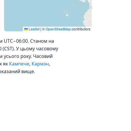
Leaflet
|
©
OpenStreetMap
contributors
ям UTC−06:00. Станом на
0 (CST). У цьому часовому
ом усього року. Часовий
х як
Кампече
,
Кармэн
,
показаний вище.