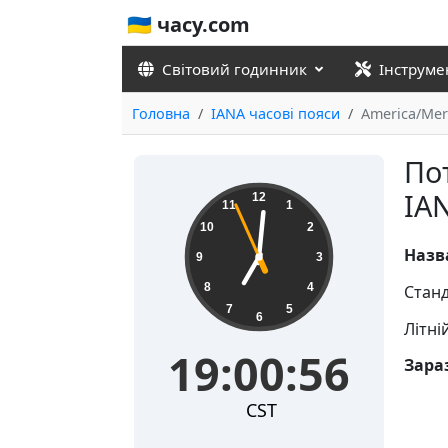
🇺🇦 часу.com
Світовий годинник
Інструме
Головна
IANA часові пояси
America/Mer
По
19:00:56
IA
12
11
1
10
2
Назв
9
3
8
4
Станд
7
5
6
Літні
19:00:56
Зараз
CST