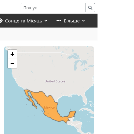
Сонце та Місяць
Більше
+
−