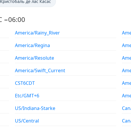
 Кристобаль де лас Касас
C −06:00
America/Rainy_River
Ame
America/Regina
Ame
America/Resolute
Ame
America/Swift_Current
Ame
CST6CDT
Ame
Etc/GMT+6
Ame
US/Indiana-Starke
Can
US/Central
Can