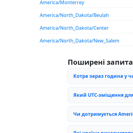
America/Monterrey
America/North_Dakota/Beulah
America/North_Dakota/Center
America/North_Dakota/New_Salem
Поширені запит
Котра зараз година у ч
Який UTC-зміщення для 
Чи дотримується Americ
Які країни використов