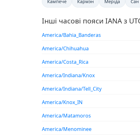
Кампече
Кармэн
Меріда
Сан
Інші часові пояси IANA з UT
America/Bahia_Banderas
America/Chihuahua
America/Costa_Rica
America/Indiana/Knox
America/Indiana/Tell_City
America/Knox_IN
America/Matamoros
America/Menominee