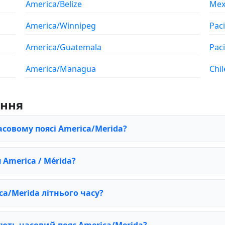
America/Belize
Mex
America/Winnipeg
Paci
America/Guatemala
Pac
America/Managua
Chil
ання
асовому поясі America/Merida?
America / Mérida?
a/Merida літнього часу?
ують часовий пояс America/Merida?