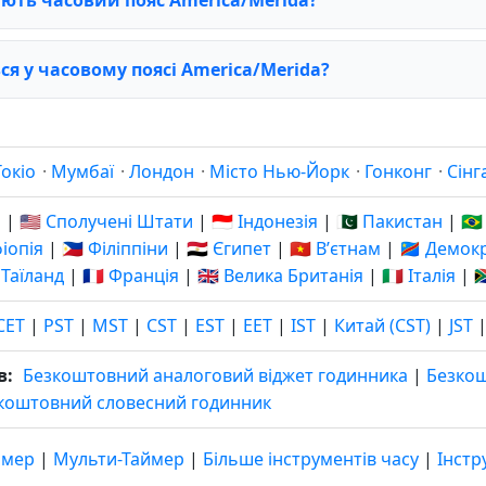
ся у часовому поясі America/Merida?
Токіо
·
Мумбаї
·
Лондон
·
Місто Нью-Йорк
·
Гонконг
·
Сінг
я
|
🇺🇸 Сполучені Штати
|
🇮🇩 Індонезія
|
🇵🇰 Пакистан
|
🇧
фіопія
|
🇵🇭 Філіппіни
|
🇪🇬 Єгипет
|
🇻🇳 Вʼєтнам
|
🇨🇩 Демо
 Таїланд
|
🇫🇷 Франція
|
🇬🇧 Велика Британія
|
🇮🇹 Італія
|

CET
|
PST
|
MST
|
CST
|
EST
|
EET
|
IST
|
Китай (CST)
|
JST
в:
Безкоштовний аналоговий віджет годинника
|
Безко
коштовний словесний годинник
ймер
|
Мульти-Таймер
|
Більше інструментів часу
|
Інстр