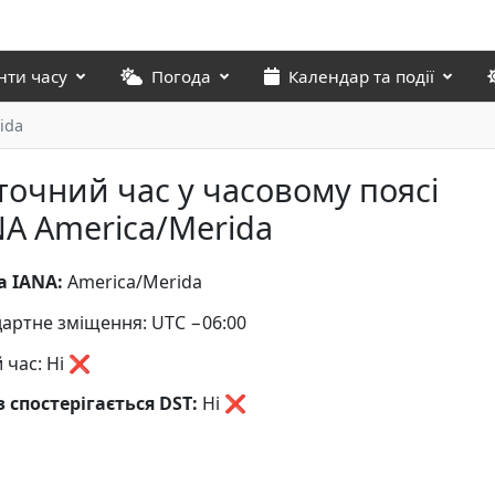
нти часу
Погода
Календар та події
ida
точний час у часовому поясі
NA America/Merida
а IANA:
America/Merida
артне зміщення: UTC −06:00
й час: Ні ❌
 спостерігається DST:
Ні
❌