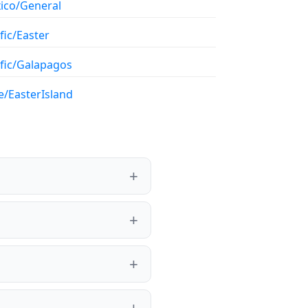
ico/General
fic/Easter
ific/Galapagos
e/EasterIsland