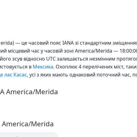
Merida) — це часовий пояс IANA зі стандартним зміщенн
ний місцевий час у часовій зоні America/Merida — 18:00:0
ому його зсув відносно UTC залишається незмінним протяг
истовується в
Мексика
. Охоплює 4 перелічених міст, таки
е лас Касас
, усі з яких мають однаковий поточний час, 
NA America/Merida
A America/Merida