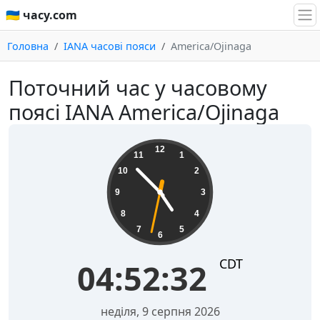
🇺🇦 часу.com
Головна
IANA часові пояси
America/Ojinaga
Поточний час у часовому
поясі IANA America/Ojinaga
04:52:32
12
11
1
10
2
9
3
8
4
7
5
6
CDT
04:52:32
неділя, 9 серпня 2026