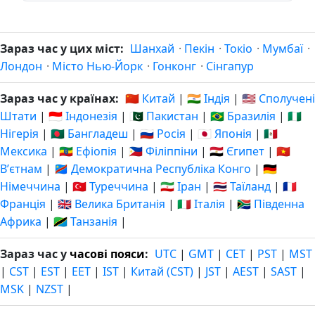
Зараз час у цих міст:
Шанхай
·
Пекін
·
Токіо
·
Мумбаї
·
Лондон
·
Місто Нью-Йорк
·
Гонконг
·
Сінгапур
Зараз час у країнах:
🇨🇳 Китай
|
🇮🇳 Індія
|
🇺🇸 Сполучені
Штати
|
🇮🇩 Індонезія
|
🇵🇰 Пакистан
|
🇧🇷 Бразилія
|
🇳🇬
Нігерія
|
🇧🇩 Бангладеш
|
🇷🇺 Росія
|
🇯🇵 Японія
|
🇲🇽
Мексика
|
🇪🇹 Ефіопія
|
🇵🇭 Філіппіни
|
🇪🇬 Єгипет
|
🇻🇳
Вʼєтнам
|
🇨🇩 Демократична Республіка Конго
|
🇩🇪
Німеччина
|
🇹🇷 Туреччина
|
🇮🇷 Іран
|
🇹🇭 Таїланд
|
🇫🇷
Франція
|
🇬🇧 Велика Британія
|
🇮🇹 Італія
|
🇿🇦 Південна
Африка
|
🇹🇿 Танзанія
|
Зараз час у
часові пояси
:
UTC
|
GMT
|
CET
|
PST
|
MST
|
CST
|
EST
|
EET
|
IST
|
Китай (CST)
|
JST
|
AEST
|
SAST
|
MSK
|
NZST
|