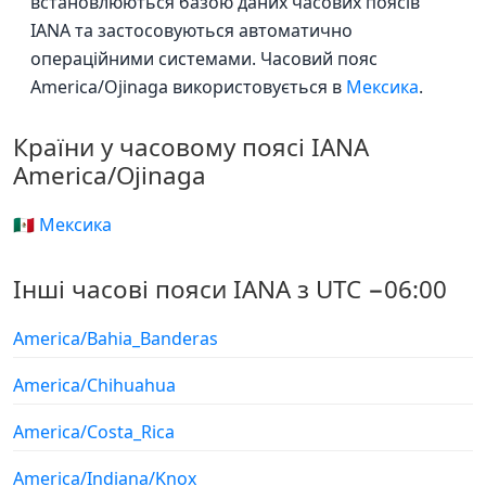
встановлюються базою даних часових поясів
IANA та застосовуються автоматично
операційними системами. Часовий пояс
America/Ojinaga використовується в
Мексика
.
Країни у часовому поясі IANA
America/Ojinaga
🇲🇽 Мексика
Інші часові пояси IANA з UTC −06:00
America/Bahia_Banderas
America/Chihuahua
America/Costa_Rica
America/Indiana/Knox