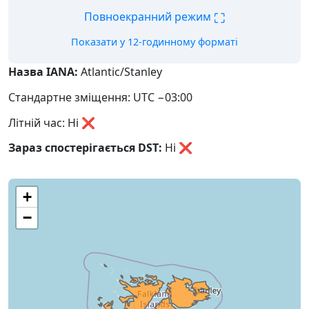
⛶
Повноекранний режим
Показати у 12-годинному форматі
Назва IANA:
Atlantic/Stanley
Стандартне зміщення: UTC −03:00
Літній час: Ні ❌
Зараз спостерігається DST:
Ні
❌
+
−