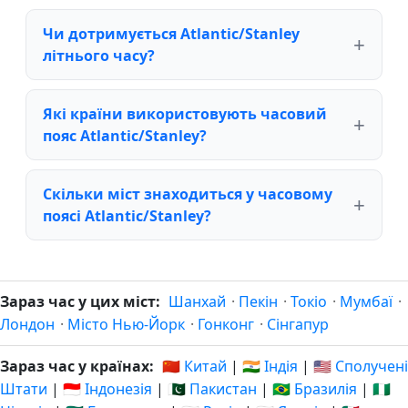
Чи дотримується Atlantic/Stanley
літнього часу?
Які країни використовують часовий
пояс Atlantic/Stanley?
Скільки міст знаходиться у часовому
поясі Atlantic/Stanley?
Зараз час у цих міст:
Шанхай
·
Пекін
·
Токіо
·
Мумбаї
·
Лондон
·
Місто Нью-Йорк
·
Гонконг
·
Сінгапур
Зараз час у країнах:
🇨🇳 Китай
|
🇮🇳 Індія
|
🇺🇸 Сполучені
Штати
|
🇮🇩 Індонезія
|
🇵🇰 Пакистан
|
🇧🇷 Бразилія
|
🇳🇬