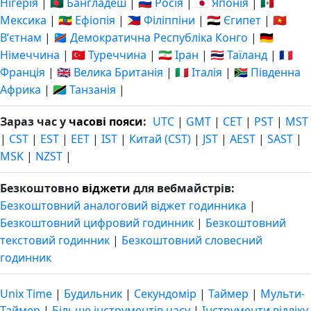
Нігерія
|
🇧🇩 Бангладеш
|
🇷🇺 Росія
|
🇯🇵 Японія
|
🇲🇽
Мексика
|
🇪🇹 Ефіопія
|
🇵🇭 Філіппіни
|
🇪🇬 Єгипет
|
🇻🇳
Вʼєтнам
|
🇨🇩 Демократична Республіка Конго
|
🇩🇪
Німеччина
|
🇹🇷 Туреччина
|
🇮🇷 Іран
|
🇹🇭 Таїланд
|
🇫🇷
Франція
|
🇬🇧 Велика Британія
|
🇮🇹 Італія
|
🇿🇦 Південна
Африка
|
🇹🇿 Танзанія
|
Зараз час у
часові пояси
:
UTC
|
GMT
|
CET
|
PST
|
MST
|
CST
|
EST
|
EET
|
IST
|
Китай (CST)
|
JST
|
AEST
|
SAST
|
MSK
|
NZST
|
Безкоштовно
віджети
для вебмайстрів:
Безкоштовний аналоговий віджет годинника
|
Безкоштовний цифровий годинник
|
Безкоштовний
текстовий годинник
|
Безкоштовний словесний
годинник
Unix Time
|
Будильник
|
Секундомір
|
Таймер
|
Мульти-
Таймер
|
Більше інструментів часу
|
Інструменти відліку