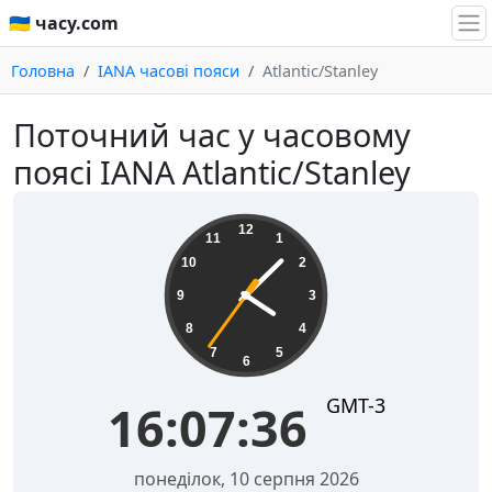
🇺🇦 часу.com
Головна
IANA часові пояси
Atlantic/Stanley
Поточний час у часовому
поясі IANA Atlantic/Stanley
16:07:37
12
11
1
10
2
9
3
8
4
7
5
6
GMT-3
16:07:37
понеділок, 10 серпня 2026