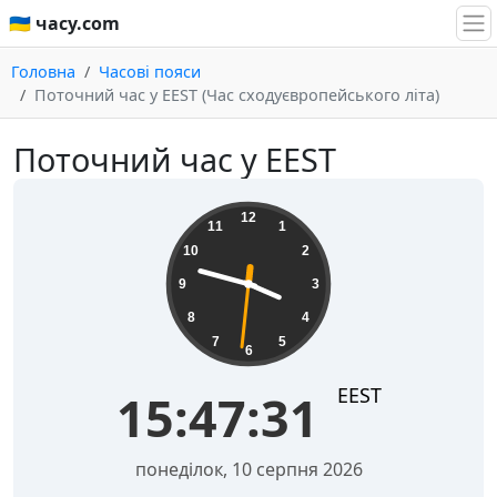
🇺🇦 часу.com
Головна
Часові пояси
Поточний час у EEST (Час сходуєвропейського літа)
Поточний час у EEST
15:47:31
12
11
1
10
2
9
3
8
4
7
5
6
EEST
15:47:31
понеділок, 10 серпня 2026