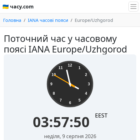
🇺🇦 часу.com
Головна
IANA часові пояси
Europe/Uzhgorod
Поточний час у часовому
поясі IANA Europe/Uzhgorod
03:57:50
12
11
1
10
2
9
3
8
4
7
5
6
EEST
03:57:50
неділя, 9 серпня 2026