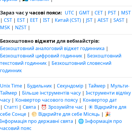
Зараз час у
часові пояси
:
UTC
|
GMT
|
CET
|
PST
|
MST
|
CST
|
EST
|
EET
|
IST
|
Китай (CST)
|
JST
|
AEST
|
SAST
|
MSK
|
NZST
|
Безкоштовно
віджети
для вебмайстрів:
Безкоштовний аналоговий віджет годинника
|
Безкоштовний цифровий годинник
|
Безкоштовний
текстовий годинник
|
Безкоштовний словесний
годинник
Unix Time
|
Будильник
|
Секундомір
|
Таймер
|
Мульти-
Таймер
|
Більше інструментів часу
|
Інструменти відліку
часу
|
Конвертор часового поясу
|
Конвертор дат
|
Статті
|
Свята
|
⏰ Зрозумійте час
|
☀️ Відкрийте для
себе Сонце
|
🌕 Відкрийте для себе Місяць
|
🎉
Інформація про державні свята
|
🌐 Інформація про
часовий пояс