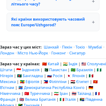
літнього часу?
Які країни використовують часовий
пояс Europe/Uzhgorod?
Зараз час у цих міст:
Шанхай
·
Пекін
·
Токіо
·
Мумбаї
·
Лондон
·
Місто Нью-Йорк
·
Гонконг
·
Сінгапур
Зараз час у країнах:
🇨🇳 Китай
|
🇮🇳 Індія
|
🇺🇸 Сполучені
Штати
|
🇮🇩 Індонезія
|
🇵🇰 Пакистан
|
🇧🇷 Бразилія
|
🇳🇬
Нігерія
|
🇧🇩 Бангладеш
|
🇷🇺 Росія
|
🇯🇵 Японія
|
🇲🇽
Мексика
|
🇪🇹 Ефіопія
|
🇵🇭 Філіппіни
|
🇪🇬 Єгипет
|
🇻🇳
Вʼєтнам
|
🇨🇩 Демократична Республіка Конго
|
🇩🇪
Німеччина
|
🇹🇷 Туреччина
|
🇮🇷 Іран
|
🇹🇭 Таїланд
|
🇫🇷
Франція
|
🇬🇧 Велика Британія
|
🇮🇹 Італія
|
🇿🇦 Південна
Африка
|
🇹🇿 Танзанія
|