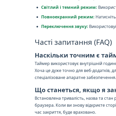
Світлий і темний режим:
Використ
Повноекранний режим:
Натисніть
Переключення звуку:
Використовуй
Часті запитання (FAQ)
Наскільки точним є тай
Таймер використовує внутрішній годинн
Хоча це дуже точно для веб-додатків,
спеціалізоване апаратне забезпечення
Що станеться, якщо я з
Встановлена тривалість, назва та ста
браузера. Коли ви знову відкриєте стор
час закриття, буде враховано.