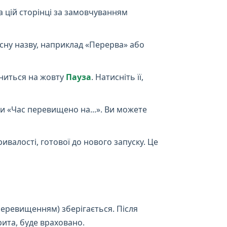
а цій сторінці за замовчуванням
сну назву, наприклад «Перерва» або
іниться на жовту
Пауза
. Натисніть її,
чи «Час перевищено на...». Ви можете
валості, готової до нового запуску. Це
перевищенням) зберігається. Після
ита, буде враховано.