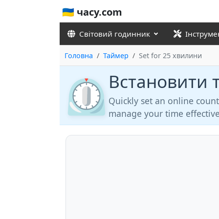
🇺🇦 часу.com
Світовий годинник
Інструме
Головна
Таймер
Set for 25 хвилини
Встановити 
⏲️
Quickly set an online coun
manage your time effective