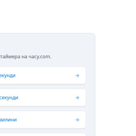
 таймера на часу.com.
секунди
 секунди
хвилини