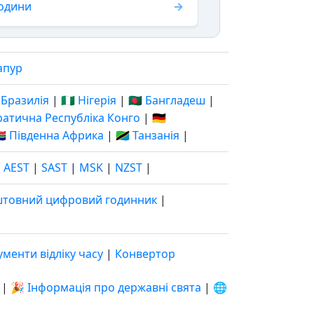
години
апур
 Бразилія
|
🇳🇬 Нігерія
|
🇧🇩 Бангладеш
|
кратична Республіка Конго
|
🇩🇪
🇦 Південна Африка
|
🇹🇿 Танзанія
|
|
AEST
|
SAST
|
MSK
|
NZST
|
штовний цифровий годинник
|
ументи відліку часу
|
Конвертор
|
🎉 Інформація про державні свята
|
🌐