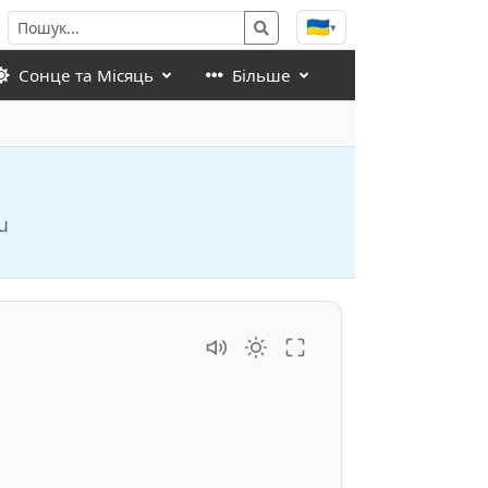
🇺🇦
▾
Сонце та Місяць
Більше
u