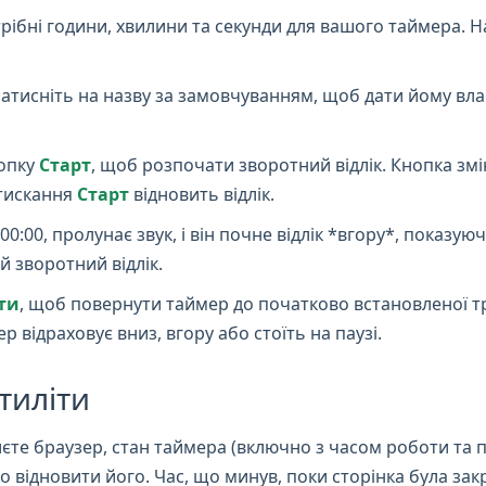
рібні години, хвилини та секунди для вашого таймера. Н
атисніть на назву за замовчуванням, щоб дати йому вла
нопку
Старт
, щоб розпочати зворотний відлік. Кнопка зм
тискання
Старт
відновить відлік.
0:00, пролунає звук, і він почне відлік *вгору*, показую
й зворотний відлік.
ти
, щоб повернути таймер до початково встановленої три
 відраховує вниз, вгору або стоїть на паузі.
тиліти
єте браузер, стан таймера (включно з часом роботи та 
відновити його. Час, що минув, поки сторінка була закр