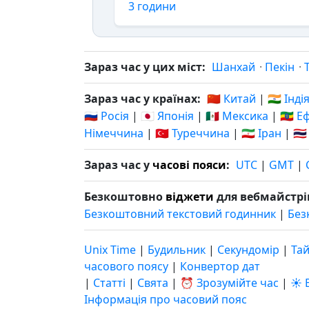
3 години
Зараз час у цих міст:
Шанхай
·
Пекін
·
Зараз час у країнах:
🇨🇳 Китай
|
🇮🇳 Інді
🇷🇺 Росія
|
🇯🇵 Японія
|
🇲🇽 Мексика
|
🇪🇹 Е
Німеччина
|
🇹🇷 Туреччина
|
🇮🇷 Іран
|
🇹
Зараз час у
часові пояси
:
UTC
|
GMT
|
Безкоштовно
віджети
для вебмайстрі
Безкоштовний текстовий годинник
|
Без
Unix Time
|
Будильник
|
Секундомір
|
Та
часового поясу
|
Конвертор дат
|
Статті
|
Свята
|
⏰ Зрозумійте час
|
☀️ 
Інформація про часовий пояс