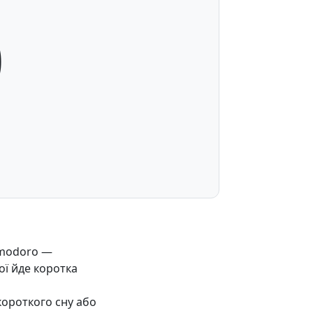
0
omodoro —
ої йде коротка
короткого сну або