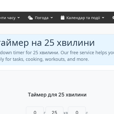
нти часу
Погода
Календар та події
таймер на 25 хвилини
tdown timer for 25 хвилини. Our free service helps yo
ly for tasks, cooking, workouts, and more.
г
хв
с