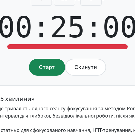
00:25:0
Старт
Скинути
25 хвилини»
це тривалість одного сеансу фокусування за методом P
нтервал для глибокої, безвідволікальної роботи, після як
статньо для сфокусованого навчання, HIIT-тренування, 