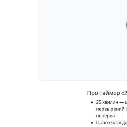
Про таймер «
25 хвилин — 
перевірений і
перерва.
Цього часу до