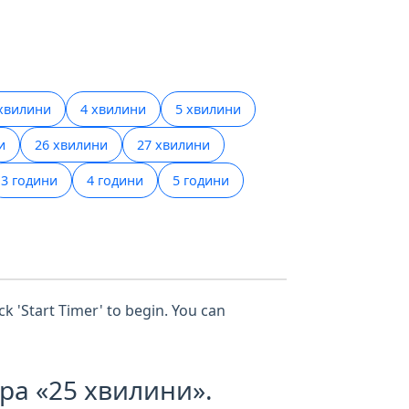
хвилини
4 хвилини
5 хвилини
и
26 хвилини
27 хвилини
3 години
4 години
5 години
ck 'Start Timer' to begin. You can
ра «25 хвилини».