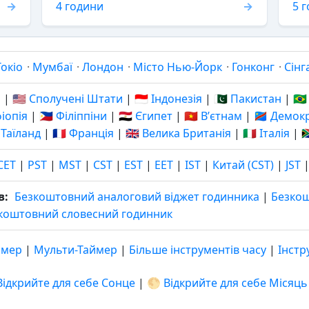
4 години
5 
Токіо
·
Мумбаї
·
Лондон
·
Місто Нью-Йорк
·
Гонконг
·
Сінг
я
|
🇺🇸 Сполучені Штати
|
🇮🇩 Індонезія
|
🇵🇰 Пакистан
|
🇧
фіопія
|
🇵🇭 Філіппіни
|
🇪🇬 Єгипет
|
🇻🇳 Вʼєтнам
|
🇨🇩 Демо
 Таїланд
|
🇫🇷 Франція
|
🇬🇧 Велика Британія
|
🇮🇹 Італія
|

CET
|
PST
|
MST
|
CST
|
EST
|
EET
|
IST
|
Китай (CST)
|
JST
в:
Безкоштовний аналоговий віджет годинника
|
Безко
коштовний словесний годинник
ймер
|
Мульти-Таймер
|
Більше інструментів часу
|
Інстр
Відкрийте для себе Сонце
|
🌕 Відкрийте для себе Місяць