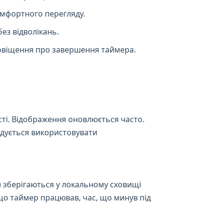
омфортного перегляду.
ез відволікань.
повіщення про завершення таймера.
сті. Відображення оновлюється часто.
ндується використовувати
 зберігаються у локальному сховищі
кщо таймер працював, час, що минув під