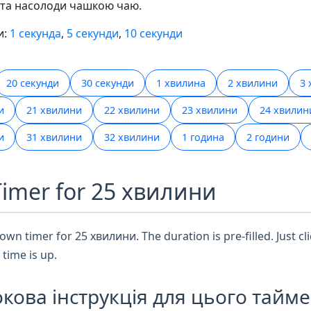
та насолоди чашкою чаю.
и:
1 секунда
,
5 секунди
,
10 секунди
20 секунди
30 секунди
1 хвилина
2 хвилини
3 
и
21 хвилини
22 хвилини
23 хвилини
24 хвилин
и
31 хвилини
32 хвилини
1 година
2 години
Timer for 25 хвилини
wn timer for 25 хвилини. The duration is pre-filled. Just cli
time is up.
кова інструкція для цього тайме