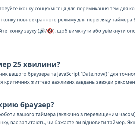
овуйте іконку сонця/місяця для перемикання тем для к
 іконку повноекранного режиму для перегляду таймера б
те іконку звуку (🔊/🔇), щоб вимкнути або увімкнути о
мер 25 хвилини?
ик вашого браузера та JavaScript `Date.now()` для точно
 для критичних життєво важливих завдань завжди рекоме
.
акрию браузер?
н роботи вашого таймера (включно з перевищеним часом)
інку, вас запитають, чи бажаєте ви відновити таймер. Я