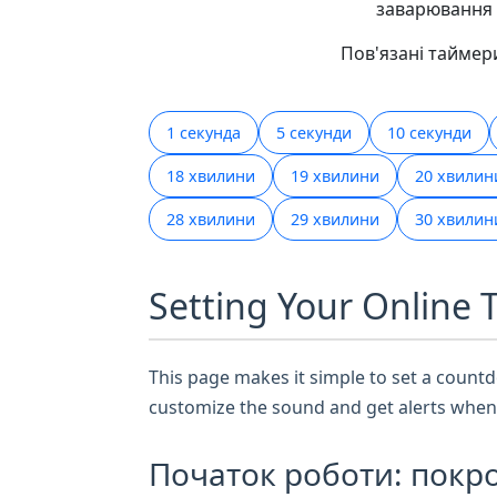
заварювання 
Пов'язані таймер
1 секунда
5 секунди
10 секунди
18 хвилини
19 хвилини
20 хвилин
28 хвилини
29 хвилини
30 хвилин
Setting Your Online 
This page makes it simple to set a countdo
customize the sound and get alerts when 
Початок роботи: покро