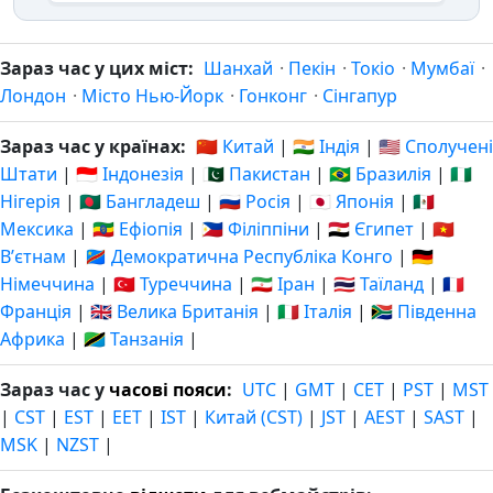
Зараз час у цих міст:
Шанхай
·
Пекін
·
Токіо
·
Мумбаї
·
Лондон
·
Місто Нью-Йорк
·
Гонконг
·
Сінгапур
Зараз час у країнах:
🇨🇳 Китай
|
🇮🇳 Індія
|
🇺🇸 Сполучені
Штати
|
🇮🇩 Індонезія
|
🇵🇰 Пакистан
|
🇧🇷 Бразилія
|
🇳🇬
Нігерія
|
🇧🇩 Бангладеш
|
🇷🇺 Росія
|
🇯🇵 Японія
|
🇲🇽
Мексика
|
🇪🇹 Ефіопія
|
🇵🇭 Філіппіни
|
🇪🇬 Єгипет
|
🇻🇳
Вʼєтнам
|
🇨🇩 Демократична Республіка Конго
|
🇩🇪
Німеччина
|
🇹🇷 Туреччина
|
🇮🇷 Іран
|
🇹🇭 Таїланд
|
🇫🇷
Франція
|
🇬🇧 Велика Британія
|
🇮🇹 Італія
|
🇿🇦 Південна
Африка
|
🇹🇿 Танзанія
|
Зараз час у
часові пояси
:
UTC
|
GMT
|
CET
|
PST
|
MST
|
CST
|
EST
|
EET
|
IST
|
Китай (CST)
|
JST
|
AEST
|
SAST
|
MSK
|
NZST
|