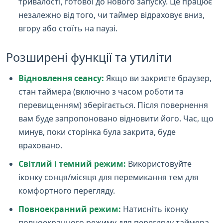
тривалості, готової до нового запуску. Це працює
незалежно від того, чи таймер відраховує вниз,
вгору або стоїть на паузі.
Розширені функції та утиліти
Відновлення сеансу:
Якщо ви закриєте браузер,
стан таймера (включно з часом роботи та
перевищенням) зберігається. Після повернення
вам буде запропоновано відновити його. Час, що
минув, поки сторінка була закрита, буде
враховано.
Світлий і темний режим:
Використовуйте
іконку сонця/місяця для перемикання тем для
комфортного перегляду.
Повноекранний режим:
Натисніть іконку
повноекранного режиму для перегляду таймера