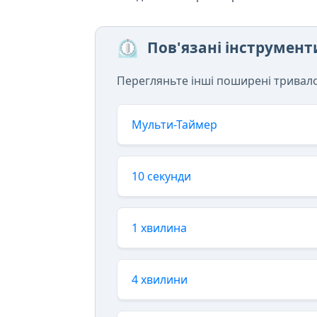
⏲️
Пов'язані інструмен
Перегляньте інші поширені тривалос
Мульти-Таймер
10 секунди
1 хвилина
4 хвилини