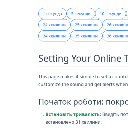
1 секунда
5 секунди
10 секунди
24 хвилини
25 хвилини
26 хвилин
34 хвилини
35 хвилини
36 хвилин
Setting Your Online 
This page makes it simple to set a countdo
customize the sound and get alerts when 
Початок роботи: покро
Встановіть тривалість:
Введіть пот
встановлено 31 хвилини.