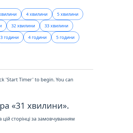
хвилини
4 хвилини
5 хвилини
и
32 хвилини
33 хвилини
3 години
4 години
5 години
ck 'Start Timer' to begin. You can
ра «31 хвилини».
а цій сторінці за замовчуванням