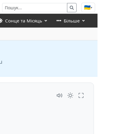
🇺🇦
▾
Сонце та Місяць
Більше
u