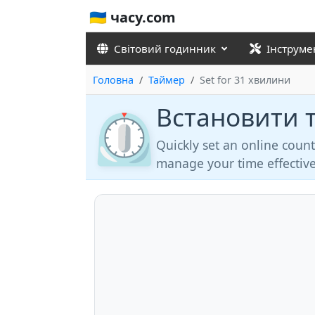
🇺🇦 часу.com
Світовий годинник
Інструме
Головна
Таймер
Set for 31 хвилини
Встановити 
⏲️
Quickly set an online coun
manage your time effective