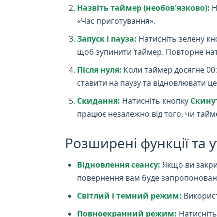
Назвіть таймер (необов'язково):
Н
«Час приготування».
Запуск і пауза:
Натисніть зелену к
щоб зупинити таймер. Повторне на
Після нуля:
Коли таймер досягне 00:0
ставити на паузу та відновлювати це
Скидання:
Натисніть кнопку
Скину
працює незалежно від того, чи таймер
Розширені функції та у
Відновлення сеансу:
Якщо ви закри
повернення вам буде запропоновано 
Світлий і темний режим:
Використ
Повноекранний режим:
Натисніть