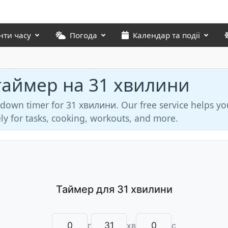
нти часу
Погода
Календар та події
таймер на 31 хвилини
tdown timer for 31 хвилини. Our free service helps yo
ly for tasks, cooking, workouts, and more.
г
хв
с