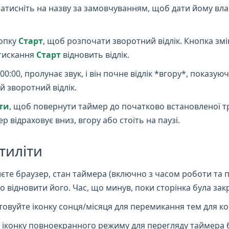
атисніть на назву за замовчуванням, щоб дати йому вла
нопку
Старт
, щоб розпочати зворотний відлік. Кнопка зм
тискання
Старт
відновить відлік.
0:00, пролунає звук, і він почне відлік *вгору*, показую
й зворотний відлік.
ти
, щоб повернути таймер до початково встановленої три
 відраховує вниз, вгору або стоїть на паузі.
тиліти
єте браузер, стан таймера (включно з часом роботи та 
відновити його. Час, що минув, поки сторінка була закр
овуйте іконку сонця/місяця для перемикання тем для к
 іконку повноекранного режиму для перегляду таймера б