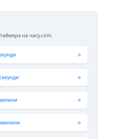
 таймера на часу.com.
секунди
 секунди
хвилини
 хвилини