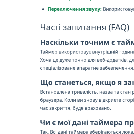
Переключення звуку:
Використовуй
Часті запитання (FAQ)
Наскільки точним є тай
Таймер використовує внутрішній годинн
Хоча це дуже точно для веб-додатків,
спеціалізоване апаратне забезпечення
Що станеться, якщо я з
Встановлена тривалість, назва та ста
браузера. Коли ви знову відкриєте стор
час закриття, буде враховано.
Чи є мої дані таймера 
Так. Всі дані таймера зберігаються лок