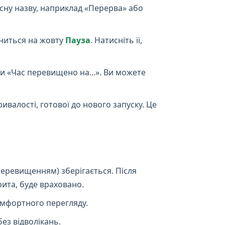
сну назву, наприклад «Перерва» або
іниться на жовту
Пауза
. Натисніть її,
чи «Час перевищено на...». Ви можете
валості, готової до нового запуску. Це
перевищенням) зберігається. Після
ита, буде враховано.
омфортного перегляду.
ез відволікань.