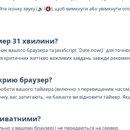
те іконку звуку (🔊/🔇), щоб вимкнути або увімкнути о
мер 31 хвилини?
ик вашого браузера та JavaScript `Date.now()` для точно
 для критичних життєво важливих завдань завжди рекоме
.
акрию браузер?
н роботи вашого таймера (включно з перевищеним часом)
інку, вас запитають, чи бажаєте ви відновити таймер. Я
приватними?
ально у вашому браузері і не передаються на сервер.