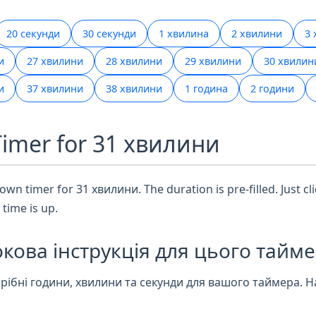
20 секунди
30 секунди
1 хвилина
2 хвилини
3 
и
27 хвилини
28 хвилини
29 хвилини
30 хвилин
и
37 хвилини
38 хвилини
1 година
2 години
Timer for 31 хвилини
wn timer for 31 хвилини. The duration is pre-filled. Just cli
time is up.
кова інструкція для цього тайме
рібні години, хвилини та секунди для вашого таймера. Н