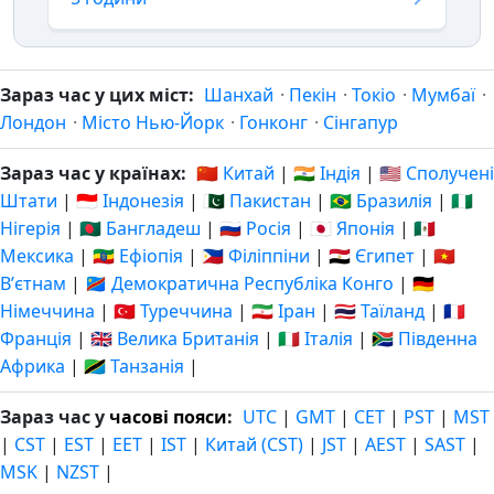
Зараз час у цих міст:
Шанхай
·
Пекін
·
Токіо
·
Мумбаї
·
Лондон
·
Місто Нью-Йорк
·
Гонконг
·
Сінгапур
Зараз час у країнах:
🇨🇳 Китай
|
🇮🇳 Індія
|
🇺🇸 Сполучені
Штати
|
🇮🇩 Індонезія
|
🇵🇰 Пакистан
|
🇧🇷 Бразилія
|
🇳🇬
Нігерія
|
🇧🇩 Бангладеш
|
🇷🇺 Росія
|
🇯🇵 Японія
|
🇲🇽
Мексика
|
🇪🇹 Ефіопія
|
🇵🇭 Філіппіни
|
🇪🇬 Єгипет
|
🇻🇳
Вʼєтнам
|
🇨🇩 Демократична Республіка Конго
|
🇩🇪
Німеччина
|
🇹🇷 Туреччина
|
🇮🇷 Іран
|
🇹🇭 Таїланд
|
🇫🇷
Франція
|
🇬🇧 Велика Британія
|
🇮🇹 Італія
|
🇿🇦 Південна
Африка
|
🇹🇿 Танзанія
|
Зараз час у
часові пояси
:
UTC
|
GMT
|
CET
|
PST
|
MST
|
CST
|
EST
|
EET
|
IST
|
Китай (CST)
|
JST
|
AEST
|
SAST
|
MSK
|
NZST
|