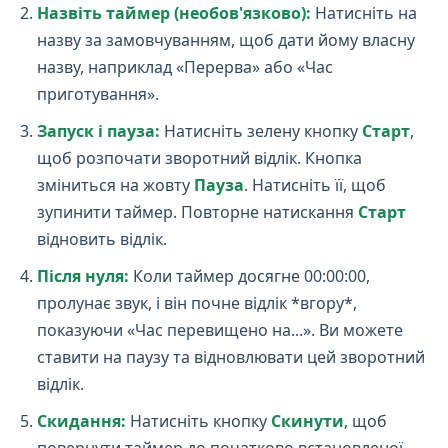
Назвіть таймер (необов'язково):
Натисніть на
назву за замовчуванням, щоб дати йому власну
назву, наприклад «Перерва» або «Час
приготування».
Запуск і пауза:
Натисніть зелену кнопку
Старт
,
щоб розпочати зворотний відлік. Кнопка
зміниться на жовту
Пауза
. Натисніть її, щоб
зупинити таймер. Повторне натискання
Старт
відновить відлік.
Після нуля:
Коли таймер досягне 00:00:00,
пролунає звук, і він почне відлік *вгору*,
показуючи «Час перевищено на...». Ви можете
ставити на паузу та відновлювати цей зворотний
відлік.
Скидання:
Натисніть кнопку
Скинути
, щоб
повернути таймер до початково встановленої