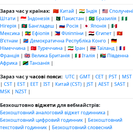
Зараз час у країнах:
🇨🇳 Китай
|
🇮🇳 Індія
|
🇺🇸 Сполучені
Штати
|
🇮🇩 Індонезія
|
🇵🇰 Пакистан
|
🇧🇷 Бразилія
|
🇳🇬
Нігерія
|
🇧🇩 Бангладеш
|
🇷🇺 Росія
|
🇯🇵 Японія
|
🇲🇽
Мексика
|
🇪🇹 Ефіопія
|
🇵🇭 Філіппіни
|
🇪🇬 Єгипет
|
🇻🇳
Вʼєтнам
|
🇨🇩 Демократична Республіка Конго
|
🇩🇪
Німеччина
|
🇹🇷 Туреччина
|
🇮🇷 Іран
|
🇹🇭 Таїланд
|
🇫🇷
Франція
|
🇬🇧 Велика Британія
|
🇮🇹 Італія
|
🇿🇦 Південна
Африка
|
🇹🇿 Танзанія
|
Зараз час у
часові пояси
:
UTC
|
GMT
|
CET
|
PST
|
MST
|
CST
|
EST
|
EET
|
IST
|
Китай (CST)
|
JST
|
AEST
|
SAST
|
MSK
|
NZST
|
Безкоштовно
віджети
для вебмайстрів:
Безкоштовний аналоговий віджет годинника
|
Безкоштовний цифровий годинник
|
Безкоштовний
текстовий годинник
|
Безкоштовний словесний