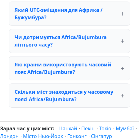
Який UTC-зміщення для Африка /
Бужумбура?
Чи дотримується Africa/Bujumbura
літнього часу?
Які країни використовують часовий
пояс Africa/Bujumbura?
Скільки міст знаходиться у часовому
поясі Africa/Bujumbura?
Зараз час у цих міст:
Шанхай
·
Пекін
·
Токіо
·
Мумбаї
·
Лондон
·
Місто Нью-Йорк
·
Гонконг
·
Сінгапур