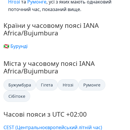
Нгозі
та
Румонге
, усі з яких мають однаковий
поточний час, показаний вище.
Країни у часовому поясі IANA
Africa/Bujumbura
🇧🇮 Бурунді
Міста у часовому поясі IANA
Africa/Bujumbura
Бужумбура
Гігета
Нгозі
Румонге
Сібітоке
Часові пояси з UTC +02:00
CEST (Центральноєвропейський літній час)