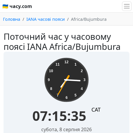
🇺🇦 часу.com
Головна
IANA часові пояси
Africa/Bujumbura
Поточний час у часовому
поясі IANA Africa/Bujumbura
07:15:36
12
11
1
10
2
9
3
8
4
7
5
6
CAT
07:15:36
субота, 8 серпня 2026