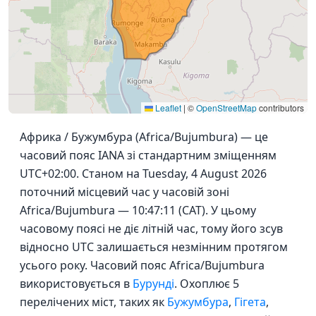
Leaflet
|
©
OpenStreetMap
contributors
Африка / Бужумбура (Africa/Bujumbura) — це
часовий пояс IANA зі стандартним зміщенням
UTC+02:00. Станом на Tuesday, 4 August 2026
поточний місцевий час у часовій зоні
Africa/Bujumbura — 10:47:11 (CAT). У цьому
часовому поясі не діє літній час, тому його зсув
відносно UTC залишається незмінним протягом
усього року. Часовий пояс Africa/Bujumbura
використовується в
Бурунді
. Охоплює 5
перелічених міст, таких як
Бужумбура
,
Гігета
,