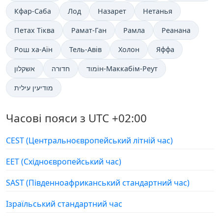
Кфар-Саба
Лод
Назарет
Нетанья
Петах Тіква
Рамат-Ган
Рамла
Реанана
Рош ха-Аїн
Тель-Авів
Холон
Яффа
מודін-Маккабім-Реут
חדורה
אשקלון
מודיעין עילית
Часові пояси з UTC +02:00
CEST (Центральноєвропейський літній час)
EET (Східноєвропейський час)
SAST (Південноафриканський стандартний час)
Ізраїльський стандартний час