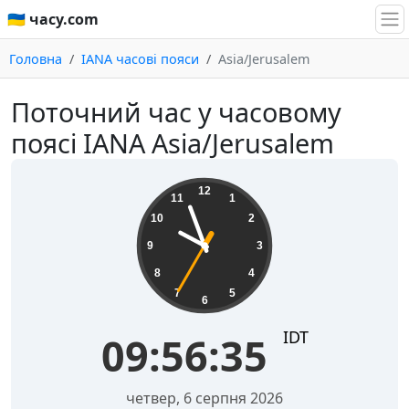
🇺🇦 часу.com
Головна
IANA часові пояси
Asia/Jerusalem
Поточний час у часовому
поясі IANA Asia/Jerusalem
09:56:36
12
11
1
10
2
9
3
8
4
7
5
6
IDT
09:56:36
четвер, 6 серпня 2026