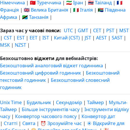
Німеччина
|
🇹🇷 Туреччина
|
🇮🇷 Іран
|
🇹🇭 Таїланд
|
🇫🇷
Франція
|
🇬🇧 Велика Британія
|
🇮🇹 Італія
|
🇿🇦 Південна
Африка
|
🇹🇿 Танзанія
|
Зараз час у
часові пояси
:
UTC
|
GMT
|
CET
|
PST
|
MST
|
CST
|
EST
|
EET
|
IST
|
Китай (CST)
|
JST
|
AEST
|
SAST
|
MSK
|
NZST
|
Безкоштовно
віджети
для вебмайстрів:
Безкоштовний аналоговий віджет годинника
|
Безкоштовний цифровий годинник
|
Безкоштовний
текстовий годинник
|
Безкоштовний словесний
годинник
Unix Time
|
Будильник
|
Секундомір
|
Таймер
|
Мульти-
Таймер
|
Більше інструментів часу
|
Інструменти відліку
часу
|
Конвертор часового поясу
|
Конвертор дат
|
Статті
|
Свята
|
⏰ Зрозумійте час
|
☀️ Відкрийте для