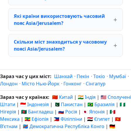
Які країни використовують часовий
пояс Asia/Jerusalem?
Скільки міст знаходиться у часовому
поясі Asia/Jerusalem?
Зараз час у цих міст:
Шанхай
·
Пекін
·
Токіо
·
Мумбаї
·
Лондон
·
Місто Нью-Йорк
·
Гонконг
·
Сінгапур
Зараз час у країнах:
🇨🇳 Китай
|
🇮🇳 Індія
|
🇺🇸 Сполучені
Штати
|
🇮🇩 Індонезія
|
🇵🇰 Пакистан
|
🇧🇷 Бразилія
|
🇳🇬
Нігерія
|
🇧🇩 Бангладеш
|
🇷🇺 Росія
|
🇯🇵 Японія
|
🇲🇽
Мексика
|
🇪🇹 Ефіопія
|
🇵🇭 Філіппіни
|
🇪🇬 Єгипет
|
🇻🇳
Вʼєтнам
|
🇨🇩 Демократична Республіка Конго
|
🇩🇪