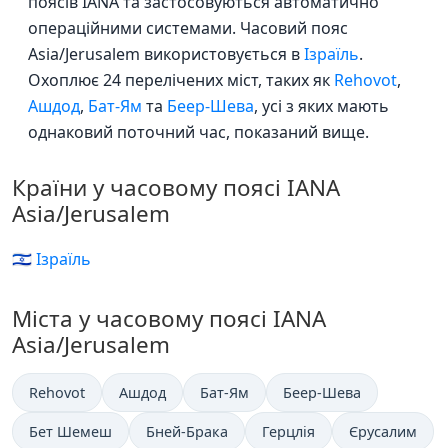
поясів IANA та застосовуються автоматично
операційними системами. Часовий пояс
Asia/Jerusalem використовується в
Ізраїль
.
Охоплює 24 перелічених міст, таких як
Rehovot
,
Ашдод
,
Бат-Ям
та
Беер-Шева
, усі з яких мають
однаковий поточний час, показаний вище.
Країни у часовому поясі IANA
Asia/Jerusalem
🇮🇱 Ізраїль
Міста у часовому поясі IANA
Asia/Jerusalem
Rehovot
Ашдод
Бат-Ям
Беер-Шева
Бет Шемеш
Бней-Брака
Герцлія
Єрусалим