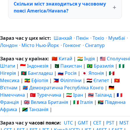
Скільки міст знаходиться у часовому
поясі America/Havana?
Зараз час у цих міст:
Шанхай
·
Пекін
·
Токіо
·
Мумбаї
·
Лондон
·
Місто Нью-Йорк
·
Гонконг
·
Сінгапур
Зараз час у країнах:
🇨🇳 Китай
|
🇮🇳 Індія
|
🇺🇸 Сполучені
Штати
|
🇮🇩 Індонезія
|
🇵🇰 Пакистан
|
🇧🇷 Бразилія
|
🇳🇬
Нігерія
|
🇧🇩 Бангладеш
|
🇷🇺 Росія
|
🇯🇵 Японія
|
🇲🇽
Мексика
|
🇪🇹 Ефіопія
|
🇵🇭 Філіппіни
|
🇪🇬 Єгипет
|
🇻🇳
Вʼєтнам
|
🇨🇩 Демократична Республіка Конго
|
🇩🇪
Німеччина
|
🇹🇷 Туреччина
|
🇮🇷 Іран
|
🇹🇭 Таїланд
|
🇫🇷
Франція
|
🇬🇧 Велика Британія
|
🇮🇹 Італія
|
🇿🇦 Південна
Африка
|
🇹🇿 Танзанія
|
Зараз час у
часові пояси
:
UTC
|
GMT
|
CET
|
PST
|
MST