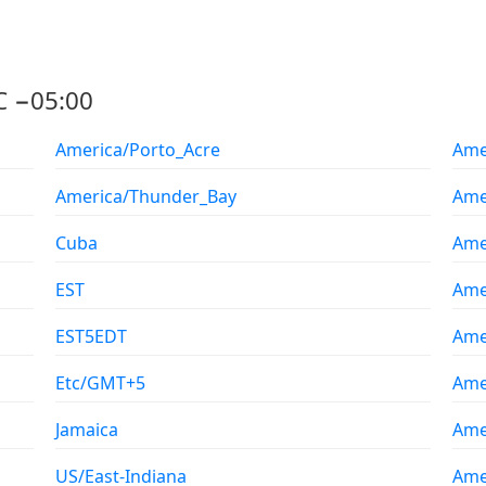
C −05:00
America/Porto_Acre
Ame
America/Thunder_Bay
Ame
Cuba
Ame
EST
Ame
EST5EDT
Ame
Etc/GMT+5
Amer
Jamaica
Ame
US/East-Indiana
Ame