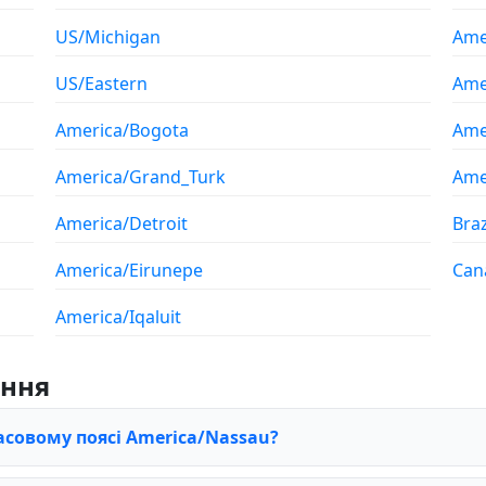
US/Michigan
Ame
US/Eastern
Ame
America/Bogota
Ame
America/Grand_Turk
Ame
America/Detroit
Braz
America/Eirunepe
Can
America/Iqaluit
ання
асовому поясі America/Nassau?