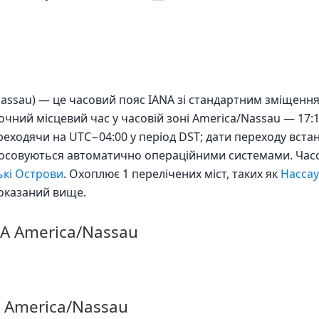
Nassau) — це часовий пояс IANA зі стандартним зміщенн
очний місцевий час у часовій зоні America/Nassau — 17:1
ереходячи на UTC−04:00 у період DST; дати переходу вс
стосовуються автоматично операційними системами. Час
ькі Острови
. Охоплює 1 перелічених міст, таких як
Нассау
оказаний вище.
NA America/Nassau
A America/Nassau