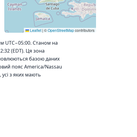
Leaflet
|
©
OpenStreetMap
contributors
ям UTC−05:00. Станом на
2:32 (EDT). Ця зона
тановлюються базою даних
овий пояс America/Nassau
, усі з яких мають