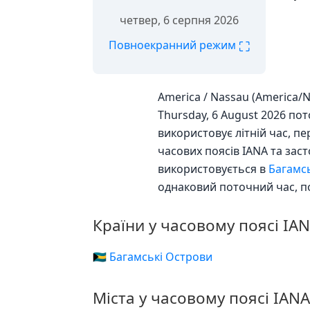
четвер, 6 серпня 2026
⛶
Повноекранний режим
America / Nassau (America/
Thursday, 6 August 2026 пот
використовує літній час, п
часових поясів IANA та за
використовується в
Багамс
однаковий поточний час, п
Країни у часовому поясі IA
🇧🇸 Багамські Острови
Міста у часовому поясі IAN