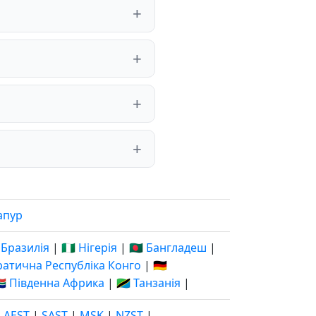
апур
 Бразилія
|
🇳🇬 Нігерія
|
🇧🇩 Бангладеш
|
кратична Республіка Конго
|
🇩🇪
🇦 Південна Африка
|
🇹🇿 Танзанія
|
|
AEST
|
SAST
|
MSK
|
NZST
|