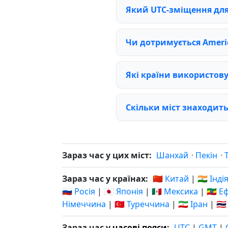
Який UTC-зміщення для 
Чи дотримується Americ
Які країни використов
Скільки міст знаходить
Зараз час у цих міст:
Шанхай
·
Пекін
·
Зараз час у країнах:
🇨🇳 Китай
|
🇮🇳 Інді
🇷🇺 Росія
|
🇯🇵 Японія
|
🇲🇽 Мексика
|
🇪🇹 Е
Німеччина
|
🇹🇷 Туреччина
|
🇮🇷 Іран
|
🇹
Зараз час у
часові пояси
:
UTC
|
GMT
|