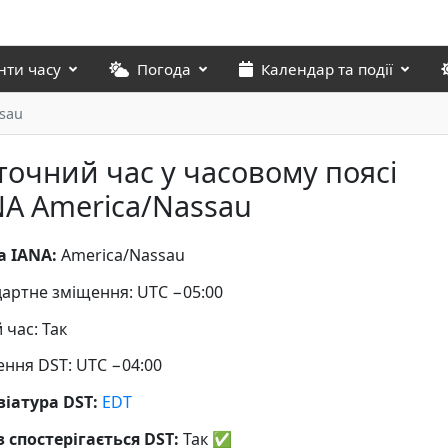
нти часу
Погода
Календар та події
sau
точний час у часовому поясі
NA America/Nassau
а IANA:
America/Nassau
артне зміщення: UTC −05:00
й час: Так
ння DST: UTC −04:00
віатура DST:
EDT
 спостерігається DST:
Так
✅