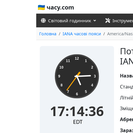
🇺🇦 часу.com
Світовий годинник
Інструме
Головна
IANA часові пояси
America/Nas
По
17:14:37
IA
12
11
1
10
2
Назв
9
3
8
4
Станд
7
5
6
Літні
17:14:37
Зміще
Абре
EDT
Зараз