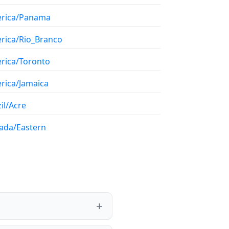
rica/Panama
rica/Rio_Branco
rica/Toronto
rica/Jamaica
il/Acre
ada/Eastern