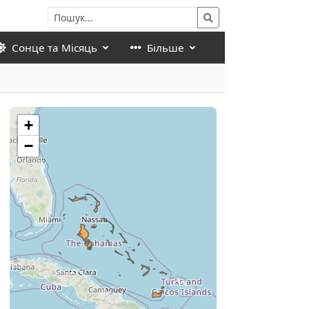
Сонце та Місяць
Більше
+
−