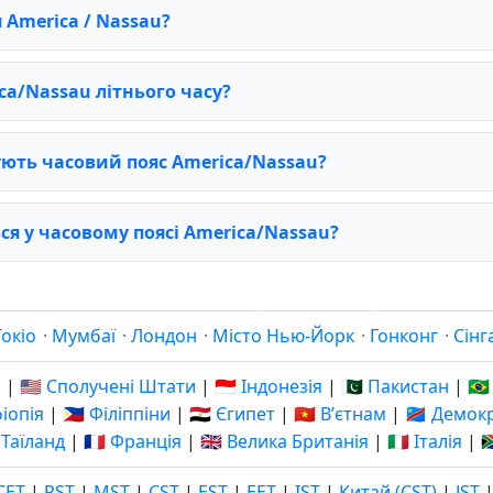
America / Nassau?
a/Nassau літнього часу?
ують часовий пояс America/Nassau?
ся у часовому поясі America/Nassau?
Токіо
·
Мумбаї
·
Лондон
·
Місто Нью-Йорк
·
Гонконг
·
Сінг
я
|
🇺🇸 Сполучені Штати
|
🇮🇩 Індонезія
|
🇵🇰 Пакистан
|
🇧
фіопія
|
🇵🇭 Філіппіни
|
🇪🇬 Єгипет
|
🇻🇳 Вʼєтнам
|
🇨🇩 Демо
 Таїланд
|
🇫🇷 Франція
|
🇬🇧 Велика Британія
|
🇮🇹 Італія
|

CET
|
PST
|
MST
|
CST
|
EST
|
EET
|
IST
|
Китай (CST)
|
JST