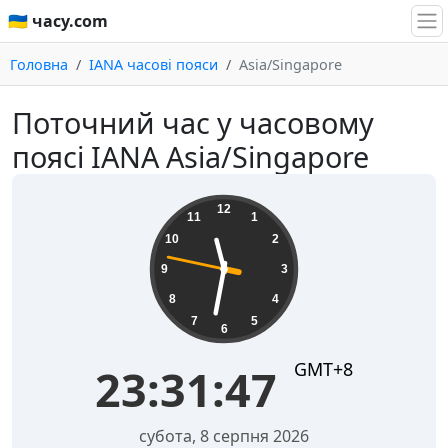
🇺🇦 часу.com
Головна
IANA часові пояси
Asia/Singapore
Поточний час у часовому
поясі IANA Asia/Singapore
23:31:48
12
11
1
10
2
9
3
8
4
7
5
6
GMT+8
23:31:48
субота, 8 серпня 2026