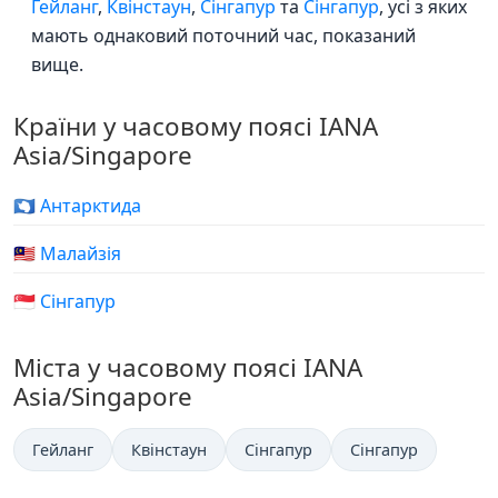
Гейланг
,
Квінстаун
,
Сінгапур
та
Сінгапур
, усі з яких
мають однаковий поточний час, показаний
вище.
Країни у часовому поясі IANA
Asia/Singapore
🇦🇶 Антарктида
🇲🇾 Малайзія
🇸🇬 Сінгапур
Міста у часовому поясі IANA
Asia/Singapore
Гейланг
Квінстаун
Сінгапур
Сінгапур