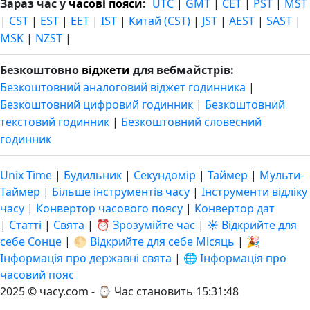
Зараз час у
часові пояси
:
UTC
|
GMT
|
CET
|
PST
|
MST
|
CST
|
EST
|
EET
|
IST
|
Китай (CST)
|
JST
|
AEST
|
SAST
|
MSK
|
NZST
|
Безкоштовно
віджети
для вебмайстрів:
Безкоштовний аналоговий віджет годинника
|
Безкоштовний цифровий годинник
|
Безкоштовний
текстовий годинник
|
Безкоштовний словесний
годинник
Unix Time
|
Будильник
|
Секундомір
|
Таймер
|
Мульти-
Таймер
|
Більше інструментів часу
|
Інструменти відліку
часу
|
Конвертор часового поясу
|
Конвертор дат
|
Статті
|
Свята
|
⏰ Зрозумійте час
|
☀️ Відкрийте для
себе Сонце
|
🌕 Відкрийте для себе Місяць
|
🎉
Інформація про державні свята
|
🌐 Інформація про
часовий пояс
2025 © часу.com - ⌚
Час становить 15:31:48