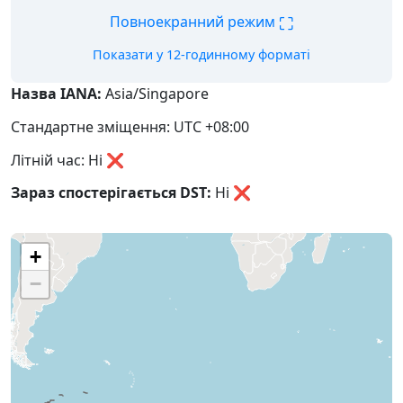
⛶
Повноекранний режим
Показати у 12-годинному форматі
Назва IANA:
Asia/Singapore
Стандартне зміщення: UTC +08:00
Літній час: Ні ❌
Зараз спостерігається DST:
Ні
❌
+
−