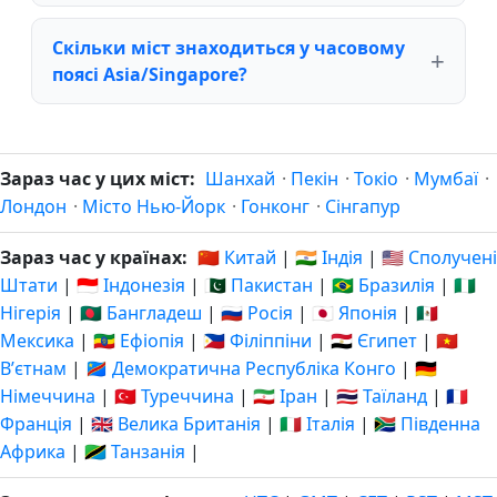
Скільки міст знаходиться у часовому
поясі Asia/Singapore?
Зараз час у цих міст:
Шанхай
·
Пекін
·
Токіо
·
Мумбаї
·
Лондон
·
Місто Нью-Йорк
·
Гонконг
·
Сінгапур
Зараз час у країнах:
🇨🇳 Китай
|
🇮🇳 Індія
|
🇺🇸 Сполучені
Штати
|
🇮🇩 Індонезія
|
🇵🇰 Пакистан
|
🇧🇷 Бразилія
|
🇳🇬
Нігерія
|
🇧🇩 Бангладеш
|
🇷🇺 Росія
|
🇯🇵 Японія
|
🇲🇽
Мексика
|
🇪🇹 Ефіопія
|
🇵🇭 Філіппіни
|
🇪🇬 Єгипет
|
🇻🇳
Вʼєтнам
|
🇨🇩 Демократична Республіка Конго
|
🇩🇪
Німеччина
|
🇹🇷 Туреччина
|
🇮🇷 Іран
|
🇹🇭 Таїланд
|
🇫🇷
Франція
|
🇬🇧 Велика Британія
|
🇮🇹 Італія
|
🇿🇦 Південна
Африка
|
🇹🇿 Танзанія
|