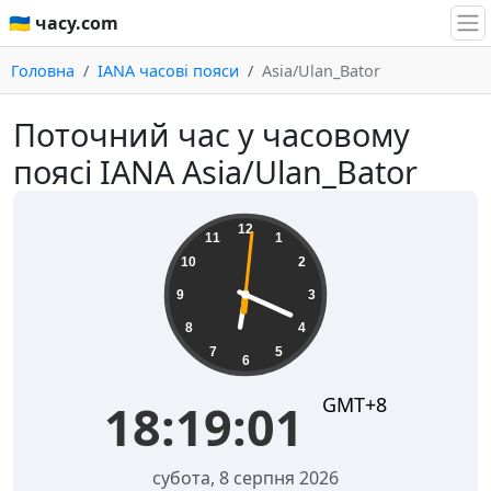
🇺🇦 часу.com
Головна
IANA часові пояси
Asia/Ulan_Bator
Поточний час у часовому
поясі IANA Asia/Ulan_Bator
18:19:01
12
11
1
10
2
9
3
8
4
7
5
6
GMT+8
18:19:01
субота, 8 серпня 2026