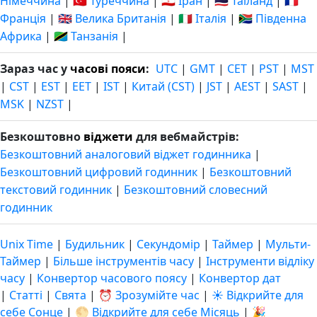
Німеччина
|
🇹🇷 Туреччина
|
🇮🇷 Іран
|
🇹🇭 Таїланд
|
🇫🇷
Франція
|
🇬🇧 Велика Британія
|
🇮🇹 Італія
|
🇿🇦 Південна
Африка
|
🇹🇿 Танзанія
|
Зараз час у
часові пояси
:
UTC
|
GMT
|
CET
|
PST
|
MST
|
CST
|
EST
|
EET
|
IST
|
Китай (CST)
|
JST
|
AEST
|
SAST
|
MSK
|
NZST
|
Безкоштовно
віджети
для вебмайстрів:
Безкоштовний аналоговий віджет годинника
|
Безкоштовний цифровий годинник
|
Безкоштовний
текстовий годинник
|
Безкоштовний словесний
годинник
Unix Time
|
Будильник
|
Секундомір
|
Таймер
|
Мульти-
Таймер
|
Більше інструментів часу
|
Інструменти відліку
часу
|
Конвертор часового поясу
|
Конвертор дат
|
Статті
|
Свята
|
⏰ Зрозумійте час
|
☀️ Відкрийте для
себе Сонце
|
🌕 Відкрийте для себе Місяць
|
🎉