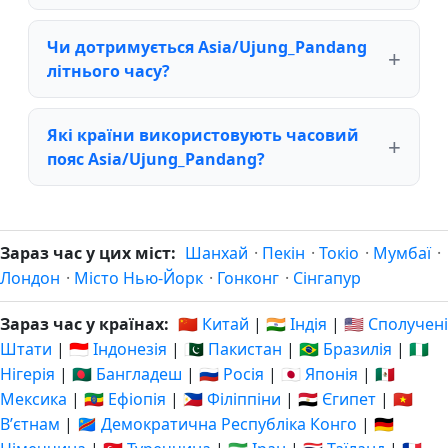
Чи дотримується Asia/Ujung_Pandang
літнього часу?
Які країни використовують часовий
пояс Asia/Ujung_Pandang?
Зараз час у цих міст:
Шанхай
·
Пекін
·
Токіо
·
Мумбаї
·
Лондон
·
Місто Нью-Йорк
·
Гонконг
·
Сінгапур
Зараз час у країнах:
🇨🇳 Китай
|
🇮🇳 Індія
|
🇺🇸 Сполучені
Штати
|
🇮🇩 Індонезія
|
🇵🇰 Пакистан
|
🇧🇷 Бразилія
|
🇳🇬
Нігерія
|
🇧🇩 Бангладеш
|
🇷🇺 Росія
|
🇯🇵 Японія
|
🇲🇽
Мексика
|
🇪🇹 Ефіопія
|
🇵🇭 Філіппіни
|
🇪🇬 Єгипет
|
🇻🇳
Вʼєтнам
|
🇨🇩 Демократична Республіка Конго
|
🇩🇪