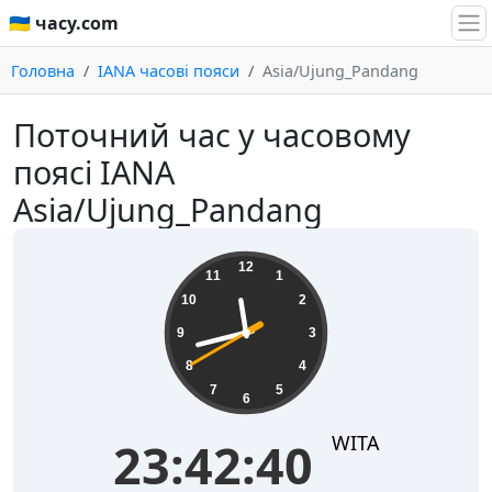
🇺🇦 часу.com
Головна
IANA часові пояси
Asia/Ujung_Pandang
Поточний час у часовому
поясі IANA
Asia/Ujung_Pandang
23:42:40
12
11
1
10
2
9
3
8
4
7
5
6
WITA
23:42:40