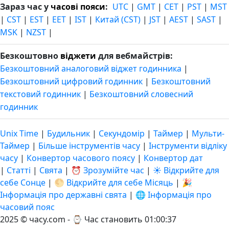
Зараз час у
часові пояси
:
UTC
|
GMT
|
CET
|
PST
|
MST
|
CST
|
EST
|
EET
|
IST
|
Китай (CST)
|
JST
|
AEST
|
SAST
|
MSK
|
NZST
|
Безкоштовно
віджети
для вебмайстрів:
Безкоштовний аналоговий віджет годинника
|
Безкоштовний цифровий годинник
|
Безкоштовний
текстовий годинник
|
Безкоштовний словесний
годинник
Unix Time
|
Будильник
|
Секундомір
|
Таймер
|
Мульти-
Таймер
|
Більше інструментів часу
|
Інструменти відліку
часу
|
Конвертор часового поясу
|
Конвертор дат
|
Статті
|
Свята
|
⏰ Зрозумійте час
|
☀️ Відкрийте для
себе Сонце
|
🌕 Відкрийте для себе Місяць
|
🎉
Інформація про державні свята
|
🌐 Інформація про
часовий пояс
2025 © часу.com - ⌚
Час становить 01:00:37