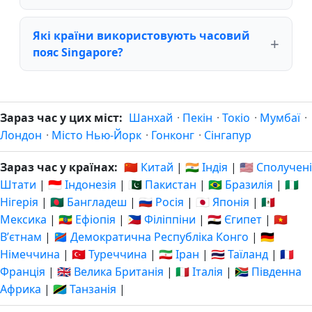
Які країни використовують часовий
пояс Singapore?
Зараз час у цих міст:
Шанхай
·
Пекін
·
Токіо
·
Мумбаї
·
Лондон
·
Місто Нью-Йорк
·
Гонконг
·
Сінгапур
Зараз час у країнах:
🇨🇳 Китай
|
🇮🇳 Індія
|
🇺🇸 Сполучені
Штати
|
🇮🇩 Індонезія
|
🇵🇰 Пакистан
|
🇧🇷 Бразилія
|
🇳🇬
Нігерія
|
🇧🇩 Бангладеш
|
🇷🇺 Росія
|
🇯🇵 Японія
|
🇲🇽
Мексика
|
🇪🇹 Ефіопія
|
🇵🇭 Філіппіни
|
🇪🇬 Єгипет
|
🇻🇳
Вʼєтнам
|
🇨🇩 Демократична Республіка Конго
|
🇩🇪
Німеччина
|
🇹🇷 Туреччина
|
🇮🇷 Іран
|
🇹🇭 Таїланд
|
🇫🇷
Франція
|
🇬🇧 Велика Британія
|
🇮🇹 Італія
|
🇿🇦 Південна
Африка
|
🇹🇿 Танзанія
|