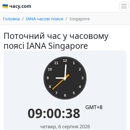
🇺🇦 часу.com
Головна
IANA часові пояси
Singapore
Поточний час у часовому
поясі IANA Singapore
09:00:38
12
11
1
10
2
9
3
8
4
7
5
6
GMT+8
09:00:38
четвер, 6 серпня 2026