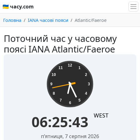
🇺🇦 часу.com
Головна
IANA часові пояси
Atlantic/Faeroe
Поточний час у часовому
поясі IANA Atlantic/Faeroe
06:25:43
12
11
1
10
2
9
3
8
4
7
5
6
WEST
06:25:43
пʼятниця, 7 серпня 2026