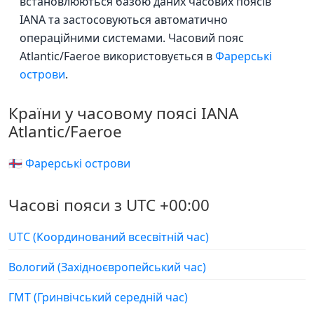
встановлюються базою даних часових поясів
IANA та застосовуються автоматично
операційними системами. Часовий пояс
Atlantic/Faeroe використовується в
Фарерські
острови
.
Країни у часовому поясі IANA
Atlantic/Faeroe
🇫🇴 Фарерські острови
Часові пояси з UTC +00:00
UTC (Координований всесвітній час)
Вологий (Західноєвропейський час)
ГМТ (Гринвічський середній час)