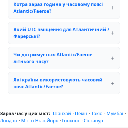
Котра зараз година у часовому поясі
Atlantic/Faeroe?
Який UTC-зміщення для Атлантичний /
Фарерські?
Чи дотримується Atlantic/Faeroe
літнього часу?
Які країни використовують часовий
пояс Atlantic/Faeroe?
Зараз час у цих міст:
Шанхай
·
Пекін
·
Токіо
·
Мумбаї
·
Лондон
·
Місто Нью-Йорк
·
Гонконг
·
Сінгапур