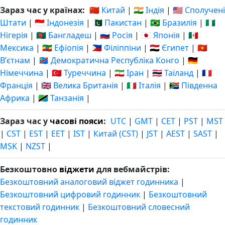
Зараз час у країнах:
🇨🇳 Китай
|
🇮🇳 Індія
|
🇺🇸 Сполучені
Штати
|
🇮🇩 Індонезія
|
🇵🇰 Пакистан
|
🇧🇷 Бразилія
|
🇳🇬
Нігерія
|
🇧🇩 Бангладеш
|
🇷🇺 Росія
|
🇯🇵 Японія
|
🇲🇽
Мексика
|
🇪🇹 Ефіопія
|
🇵🇭 Філіппіни
|
🇪🇬 Єгипет
|
🇻🇳
Вʼєтнам
|
🇨🇩 Демократична Республіка Конго
|
🇩🇪
Німеччина
|
🇹🇷 Туреччина
|
🇮🇷 Іран
|
🇹🇭 Таїланд
|
🇫🇷
Франція
|
🇬🇧 Велика Британія
|
🇮🇹 Італія
|
🇿🇦 Південна
Африка
|
🇹🇿 Танзанія
|
Зараз час у
часові пояси
:
UTC
|
GMT
|
CET
|
PST
|
MST
|
CST
|
EST
|
EET
|
IST
|
Китай (CST)
|
JST
|
AEST
|
SAST
|
MSK
|
NZST
|
Безкоштовно
віджети
для вебмайстрів:
Безкоштовний аналоговий віджет годинника
|
Безкоштовний цифровий годинник
|
Безкоштовний
текстовий годинник
|
Безкоштовний словесний
годинник