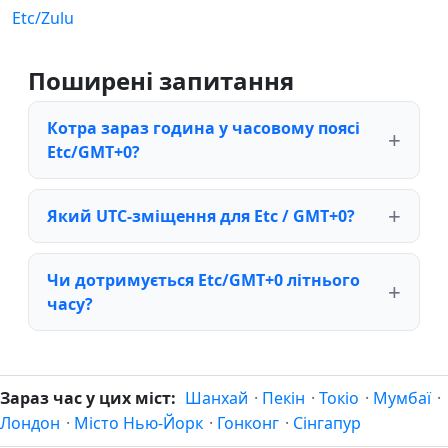
Etc/Zulu
Поширені запитання
Котра зараз година у часовому поясі
Etc/GMT+0?
Який UTC-зміщення для Etc / GMT+0?
Чи дотримується Etc/GMT+0 літнього
часу?
Зараз час у цих міст:
Шанхай
·
Пекін
·
Токіо
·
Мумбаї
·
Лондон
·
Місто Нью-Йорк
·
Гонконг
·
Сінгапур