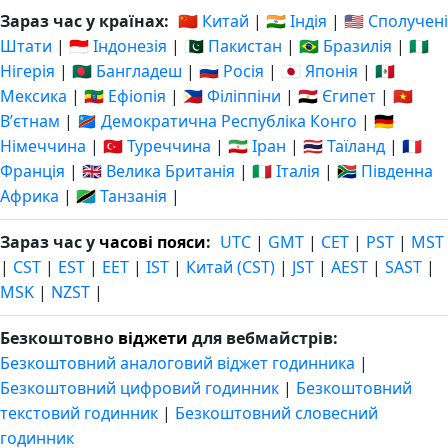
Зараз час у країнах:
🇨🇳 Китай
|
🇮🇳 Індія
|
🇺🇸 Сполучені
Штати
|
🇮🇩 Індонезія
|
🇵🇰 Пакистан
|
🇧🇷 Бразилія
|
🇳🇬
Нігерія
|
🇧🇩 Бангладеш
|
🇷🇺 Росія
|
🇯🇵 Японія
|
🇲🇽
Мексика
|
🇪🇹 Ефіопія
|
🇵🇭 Філіппіни
|
🇪🇬 Єгипет
|
🇻🇳
Вʼєтнам
|
🇨🇩 Демократична Республіка Конго
|
🇩🇪
Німеччина
|
🇹🇷 Туреччина
|
🇮🇷 Іран
|
🇹🇭 Таїланд
|
🇫🇷
Франція
|
🇬🇧 Велика Британія
|
🇮🇹 Італія
|
🇿🇦 Південна
Африка
|
🇹🇿 Танзанія
|
Зараз час у
часові пояси
:
UTC
|
GMT
|
CET
|
PST
|
MST
|
CST
|
EST
|
EET
|
IST
|
Китай (CST)
|
JST
|
AEST
|
SAST
|
MSK
|
NZST
|
Безкоштовно
віджети
для вебмайстрів:
Безкоштовний аналоговий віджет годинника
|
Безкоштовний цифровий годинник
|
Безкоштовний
текстовий годинник
|
Безкоштовний словесний
годинник