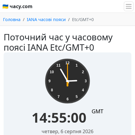
🇺🇦 часу.com
Головна
IANA часові пояси
Etc/GMT+0
Поточний час у часовому
поясі IANA Etc/GMT+0
14:55:00
12
11
1
10
2
9
3
8
4
7
5
6
GMT
14:55:00
четвер, 6 серпня 2026