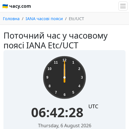
🇺🇦 часу.com
Головна
IANA часові пояси
Etc/UCT
Поточний час у часовому
поясі IANA Etc/UCT
12
11
1
10
2
9
3
8
4
7
5
6
UTC
06:42:28
Thursday, 6 August 2026