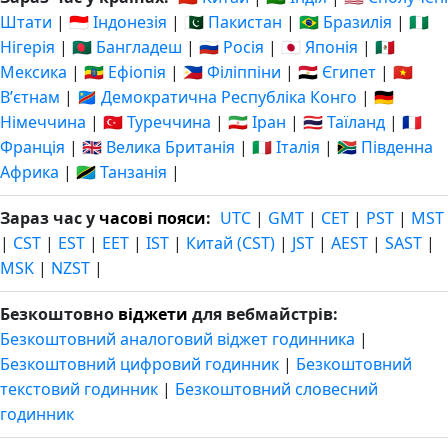
Штати
|
🇮🇩 Індонезія
|
🇵🇰 Пакистан
|
🇧🇷 Бразилія
|
🇳🇬
Нігерія
|
🇧🇩 Бангладеш
|
🇷🇺 Росія
|
🇯🇵 Японія
|
🇲🇽
Мексика
|
🇪🇹 Ефіопія
|
🇵🇭 Філіппіни
|
🇪🇬 Єгипет
|
🇻🇳
Вʼєтнам
|
🇨🇩 Демократична Республіка Конго
|
🇩🇪
Німеччина
|
🇹🇷 Туреччина
|
🇮🇷 Іран
|
🇹🇭 Таїланд
|
🇫🇷
Франція
|
🇬🇧 Велика Британія
|
🇮🇹 Італія
|
🇿🇦 Південна
Африка
|
🇹🇿 Танзанія
|
Зараз час у
часові пояси
:
UTC
|
GMT
|
CET
|
PST
|
MST
|
CST
|
EST
|
EET
|
IST
|
Китай (CST)
|
JST
|
AEST
|
SAST
|
MSK
|
NZST
|
Безкоштовно
віджети
для вебмайстрів:
Безкоштовний аналоговий віджет годинника
|
Безкоштовний цифровий годинник
|
Безкоштовний
текстовий годинник
|
Безкоштовний словесний
годинник