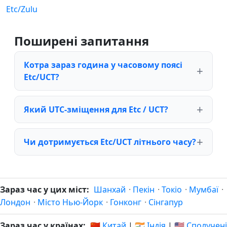
Etc/Zulu
Поширені запитання
Котра зараз година у часовому поясі
Etc/UCT?
Який UTC-зміщення для Etc / UCT?
Чи дотримується Etc/UCT літнього часу?
Зараз час у цих міст:
Шанхай
·
Пекін
·
Токіо
·
Мумбаї
·
Лондон
·
Місто Нью-Йорк
·
Гонконг
·
Сінгапур
Зараз час у країнах:
🇨🇳 Китай
|
🇮🇳 Індія
|
🇺🇸 Сполучені