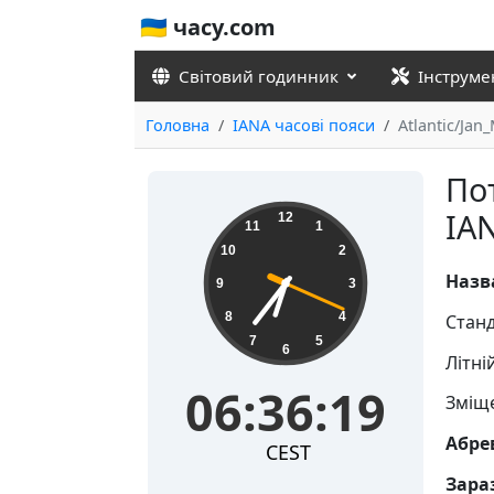
🇺🇦 часу.com
Світовий годинник
Інструме
Головна
IANA часові пояси
Atlantic/Jan
По
06:36:19
IAN
12
11
1
10
2
Назв
9
3
8
4
Станд
7
5
6
Літні
06:36:19
Зміще
Абре
CEST
Зараз