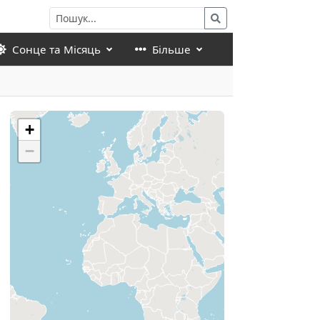
Сонце та Місяць
Більше
+
−