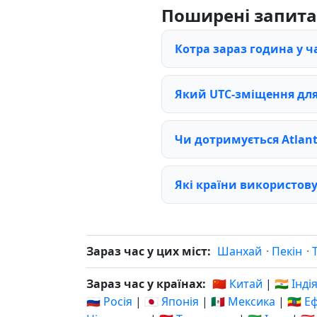
Поширені запит
Котра зараз година у ч
Який UTC-зміщення для 
Чи дотримується Atlant
Які країни використову
Зараз час у цих міст:
Шанхай
·
Пекін
·
Зараз час у країнах:
🇨🇳 Китай
|
🇮🇳 Інді
🇷🇺 Росія
|
🇯🇵 Японія
|
🇲🇽 Мексика
|
🇪🇹 Е