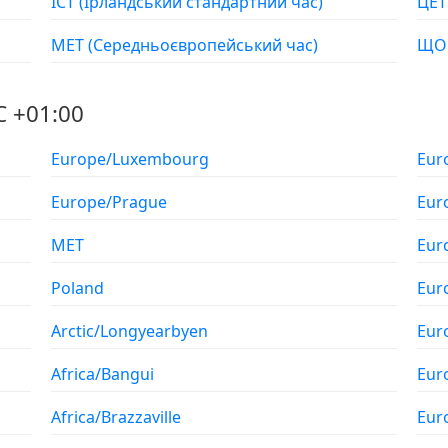
ІСТ (Ірландський стандартний час)
МЕТ (Середньоєвропейський час)
C +01:00
Europe/Luxembourg
Eur
Europe/Prague
Eur
MET
Eur
Poland
Eur
Arctic/Longyearbyen
Eur
Africa/Bangui
Eur
Africa/Brazzaville
Eur