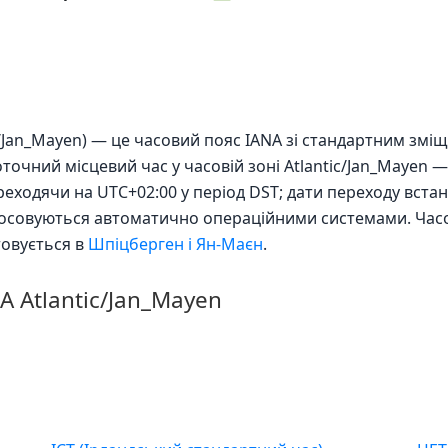
tic/Jan_Mayen) — це часовий пояс IANA зі стандартним зм
точний місцевий час у часовій зоні Atlantic/Jan_Mayen — 
ереходячи на UTC+02:00 у період DST; дати переходу вс
стосовуються автоматично операційними системами. Час
товується в
Шпіцберген і Ян-Маєн
.
A Atlantic/Jan_Mayen