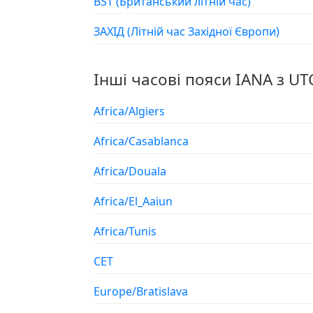
BST (Британський літній час)
ЗАХІД (Літній час Західної Європи)
Інші часові пояси IANA з UT
Africa/Algiers
Africa/Casablanca
Africa/Douala
Africa/El_Aaiun
Africa/Tunis
CET
Europe/Bratislava