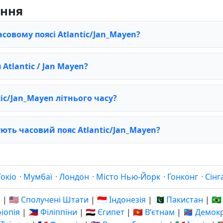
ання
асовому поясі Atlantic/Jan_Mayen?
Atlantic / Jan Mayen?
ic/Jan_Mayen літнього часу?
ють часовий пояс Atlantic/Jan_Mayen?
Токіо
·
Мумбаї
·
Лондон
·
Місто Нью-Йорк
·
Гонконг
·
Сінг
я
|
🇺🇸 Сполучені Штати
|
🇮🇩 Індонезія
|
🇵🇰 Пакистан
|
🇧
фіопія
|
🇵🇭 Філіппіни
|
🇪🇬 Єгипет
|
🇻🇳 Вʼєтнам
|
🇨🇩 Демо