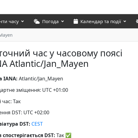
нти часу
Погода
Календар та події
_Mayen
точний час у часовому поясі
A Atlantic/Jan_Mayen
а IANA:
Atlantic/Jan_Mayen
артне зміщення: UTC +01:00
й час: Так
ння DST: UTC +02:00
віатура DST:
CEST
 спостерігається DST:
Так
✅