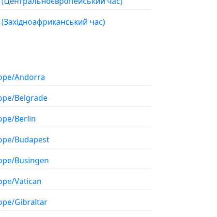
ЦЕТ (Центральноєвропейський час)
ЩО (Західноафриканський час)
ope/Andorra
ope/Belgrade
ope/Berlin
ope/Budapest
ope/Busingen
ope/Vatican
ope/Gibraltar