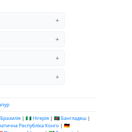
апур
 Бразилія
|
🇳🇬 Нігерія
|
🇧🇩 Бангладеш
|
кратична Республіка Конго
|
🇩🇪