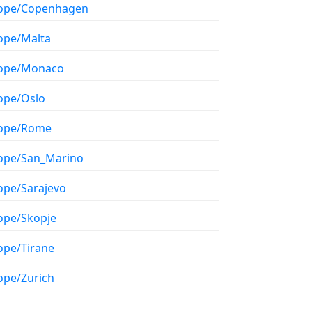
ope/Copenhagen
ope/Malta
ope/Monaco
ope/Oslo
ope/Rome
ope/San_Marino
ope/Sarajevo
ope/Skopje
ope/Tirane
ope/Zurich