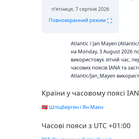
пʼятниця, 7 серпня 2026
⛶
Повноекранний режим
Atlantic / Jan Mayen (Atlan
на Monday, 3 August 2026 по
використовує літній час, п
часових поясів IANA та за
Atlantic/Jan_Mayen викорис
Країни у часовому поясі IAN
🇸🇯 Шпіцберген і Ян-Маєн
Часові пояси з UTC +01:00