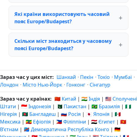
Які країни використовують часовий
пояс Europe/Budapest?
Скільки міст знаходиться у часовому
поясі Europe/Budapest?
Зараз час у цих міст:
Шанхай
·
Пекін
·
Токіо
·
Мумбаї
·
Лондон
·
Місто Нью-Йорк
·
Гонконг
·
Сінгапур
Зараз час у країнах:
🇨🇳 Китай
|
🇮🇳 Індія
|
🇺🇸 Сполучені
Штати
|
🇮🇩 Індонезія
|
🇵🇰 Пакистан
|
🇧🇷 Бразилія
|
🇳🇬
Нігерія
|
🇧🇩 Бангладеш
|
🇷🇺 Росія
|
🇯🇵 Японія
|
🇲🇽
Мексика
|
🇪🇹 Ефіопія
|
🇵🇭 Філіппіни
|
🇪🇬 Єгипет
|
🇻🇳
Вʼєтнам
|
🇨🇩 Демократична Республіка Конго
|
🇩🇪