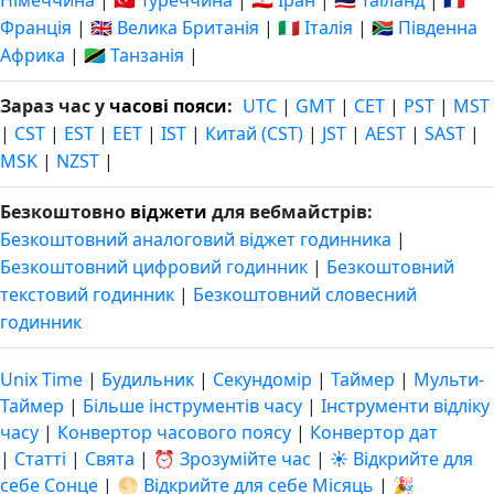
Німеччина
|
🇹🇷 Туреччина
|
🇮🇷 Іран
|
🇹🇭 Таїланд
|
🇫🇷
Франція
|
🇬🇧 Велика Британія
|
🇮🇹 Італія
|
🇿🇦 Південна
Африка
|
🇹🇿 Танзанія
|
Зараз час у
часові пояси
:
UTC
|
GMT
|
CET
|
PST
|
MST
|
CST
|
EST
|
EET
|
IST
|
Китай (CST)
|
JST
|
AEST
|
SAST
|
MSK
|
NZST
|
Безкоштовно
віджети
для вебмайстрів:
Безкоштовний аналоговий віджет годинника
|
Безкоштовний цифровий годинник
|
Безкоштовний
текстовий годинник
|
Безкоштовний словесний
годинник
Unix Time
|
Будильник
|
Секундомір
|
Таймер
|
Мульти-
Таймер
|
Більше інструментів часу
|
Інструменти відліку
часу
|
Конвертор часового поясу
|
Конвертор дат
|
Статті
|
Свята
|
⏰ Зрозумійте час
|
☀️ Відкрийте для
себе Сонце
|
🌕 Відкрийте для себе Місяць
|
🎉