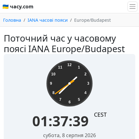
🇺🇦 часу.com
Головна
IANA часові пояси
Europe/Budapest
Поточний час у часовому
поясі IANA Europe/Budapest
01:37:40
12
11
1
10
2
9
3
8
4
7
5
6
CEST
01:37:40
субота, 8 серпня 2026