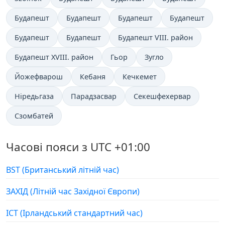
Будапешт
Будапешт
Будапешт
Будапешт
Будапешт
Будапешт
Будапешт VIII. район
Будапешт XVIII. район
Гьор
Зугло
Йожефварош
Кебаня
Кечкемет
Ніредьгаза
Парадзасвар
Секешфехервар
Сзомбатей
Часові пояси з UTC +01:00
BST (Британський літній час)
ЗАХІД (Літній час Західної Європи)
ІСТ (Ірландський стандартний час)