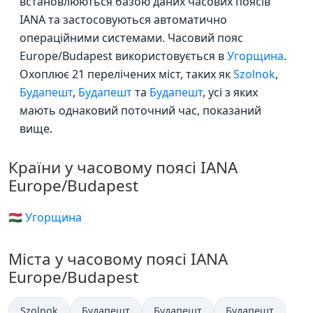
встановлюються базою даних часових поясів
IANA та застосовуються автоматично
операційними системами. Часовий пояс
Europe/Budapest використовується в
Угорщина
.
Охоплює 21 перелічених міст, таких як
Szolnok
,
Будапешт
,
Будапешт
та
Будапешт
, усі з яких
мають однаковий поточний час, показаний
вище.
Країни у часовому поясі IANA
Europe/Budapest
🇭🇺 Угорщина
Міста у часовому поясі IANA
Europe/Budapest
Szolnok
Будапешт
Будапешт
Будапешт