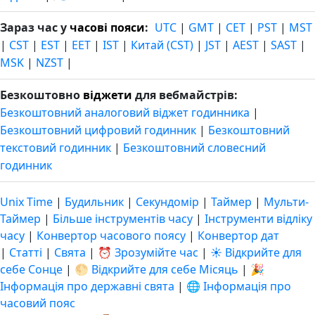
Зараз час у
часові пояси
:
UTC
|
GMT
|
CET
|
PST
|
MST
|
CST
|
EST
|
EET
|
IST
|
Китай (CST)
|
JST
|
AEST
|
SAST
|
MSK
|
NZST
|
Безкоштовно
віджети
для вебмайстрів:
Безкоштовний аналоговий віджет годинника
|
Безкоштовний цифровий годинник
|
Безкоштовний
текстовий годинник
|
Безкоштовний словесний
годинник
Unix Time
|
Будильник
|
Секундомір
|
Таймер
|
Мульти-
Таймер
|
Більше інструментів часу
|
Інструменти відліку
часу
|
Конвертор часового поясу
|
Конвертор дат
|
Статті
|
Свята
|
⏰ Зрозумійте час
|
☀️ Відкрийте для
себе Сонце
|
🌕 Відкрийте для себе Місяць
|
🎉
Інформація про державні свята
|
🌐 Інформація про
часовий пояс