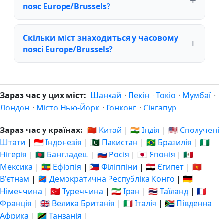
пояс Europe/Brussels?
Скільки міст знаходиться у часовому
поясі Europe/Brussels?
Зараз час у цих міст:
Шанхай
·
Пекін
·
Токіо
·
Мумбаї
·
Лондон
·
Місто Нью-Йорк
·
Гонконг
·
Сінгапур
Зараз час у країнах:
🇨🇳 Китай
|
🇮🇳 Індія
|
🇺🇸 Сполучені
Штати
|
🇮🇩 Індонезія
|
🇵🇰 Пакистан
|
🇧🇷 Бразилія
|
🇳🇬
Нігерія
|
🇧🇩 Бангладеш
|
🇷🇺 Росія
|
🇯🇵 Японія
|
🇲🇽
Мексика
|
🇪🇹 Ефіопія
|
🇵🇭 Філіппіни
|
🇪🇬 Єгипет
|
🇻🇳
Вʼєтнам
|
🇨🇩 Демократична Республіка Конго
|
🇩🇪
Німеччина
|
🇹🇷 Туреччина
|
🇮🇷 Іран
|
🇹🇭 Таїланд
|
🇫🇷
Франція
|
🇬🇧 Велика Британія
|
🇮🇹 Італія
|
🇿🇦 Південна
Африка
|
🇹🇿 Танзанія
|