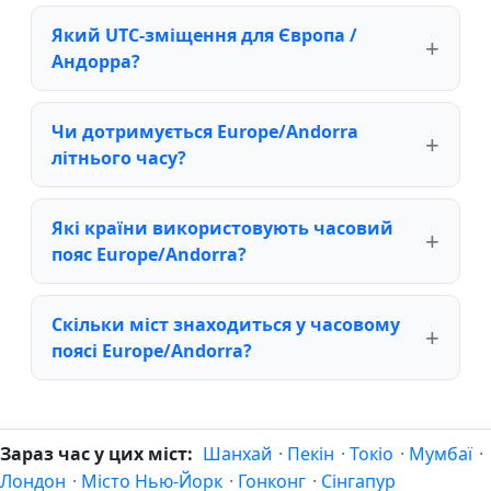
Який UTC-зміщення для Європа /
Андорра?
Чи дотримується Europe/Andorra
літнього часу?
Які країни використовують часовий
пояс Europe/Andorra?
Скільки міст знаходиться у часовому
поясі Europe/Andorra?
Зараз час у цих міст:
Шанхай
·
Пекін
·
Токіо
·
Мумбаї
·
Лондон
·
Місто Нью-Йорк
·
Гонконг
·
Сінгапур