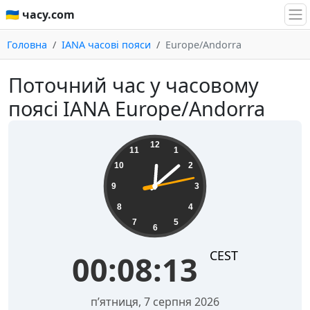
🇺🇦 часу.com
Головна
IANA часові пояси
Europe/Andorra
Поточний час у часовому
поясі IANA Europe/Andorra
00:08:14
12
11
1
10
2
9
3
8
4
7
5
6
CEST
00:08:14
пʼятниця, 7 серпня 2026