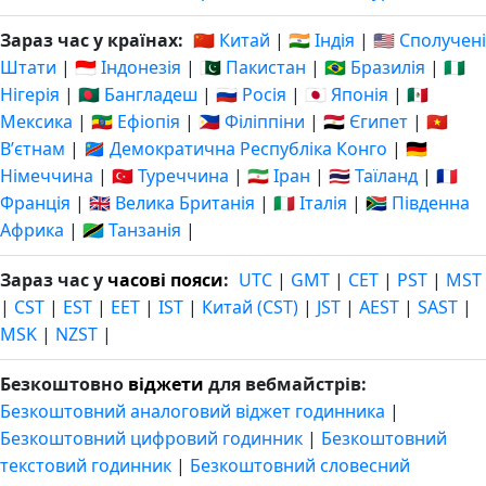
Зараз час у країнах:
🇨🇳 Китай
|
🇮🇳 Індія
|
🇺🇸 Сполучені
Штати
|
🇮🇩 Індонезія
|
🇵🇰 Пакистан
|
🇧🇷 Бразилія
|
🇳🇬
Нігерія
|
🇧🇩 Бангладеш
|
🇷🇺 Росія
|
🇯🇵 Японія
|
🇲🇽
Мексика
|
🇪🇹 Ефіопія
|
🇵🇭 Філіппіни
|
🇪🇬 Єгипет
|
🇻🇳
Вʼєтнам
|
🇨🇩 Демократична Республіка Конго
|
🇩🇪
Німеччина
|
🇹🇷 Туреччина
|
🇮🇷 Іран
|
🇹🇭 Таїланд
|
🇫🇷
Франція
|
🇬🇧 Велика Британія
|
🇮🇹 Італія
|
🇿🇦 Південна
Африка
|
🇹🇿 Танзанія
|
Зараз час у
часові пояси
:
UTC
|
GMT
|
CET
|
PST
|
MST
|
CST
|
EST
|
EET
|
IST
|
Китай (CST)
|
JST
|
AEST
|
SAST
|
MSK
|
NZST
|
Безкоштовно
віджети
для вебмайстрів:
Безкоштовний аналоговий віджет годинника
|
Безкоштовний цифровий годинник
|
Безкоштовний
текстовий годинник
|
Безкоштовний словесний