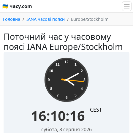
🇺🇦 часу.com
Головна
IANA часові пояси
Europe/Stockholm
Поточний час у часовому
поясі IANA Europe/Stockholm
16:10:16
12
11
1
10
2
9
3
8
4
7
5
6
CEST
16:10:16
субота, 8 серпня 2026