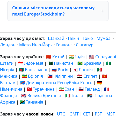
Скільки міст знаходиться у часовому
поясі Europe/Stockholm?
Зараз час у цих міст:
Шанхай
·
Пекін
·
Токіо
·
Мумбаї
·
Лондон
·
Місто Нью-Йорк
·
Гонконг
·
Сінгапур
Зараз час у країнах:
🇨🇳 Китай
|
🇮🇳 Індія
|
🇺🇸 Сполучені
Штати
|
🇮🇩 Індонезія
|
🇵🇰 Пакистан
|
🇧🇷 Бразилія
|
🇳🇬
Нігерія
|
🇧🇩 Бангладеш
|
🇷🇺 Росія
|
🇯🇵 Японія
|
🇲🇽
Мексика
|
🇪🇹 Ефіопія
|
🇵🇭 Філіппіни
|
🇪🇬 Єгипет
|
🇻🇳
Вʼєтнам
|
🇨🇩 Демократична Республіка Конго
|
🇩🇪
Німеччина
|
🇹🇷 Туреччина
|
🇮🇷 Іран
|
🇹🇭 Таїланд
|
🇫🇷
Франція
|
🇬🇧 Велика Британія
|
🇮🇹 Італія
|
🇿🇦 Південна
Африка
|
🇹🇿 Танзанія
|
Зараз час у
часові пояси
:
UTC
|
GMT
|
CET
|
PST
|
MST