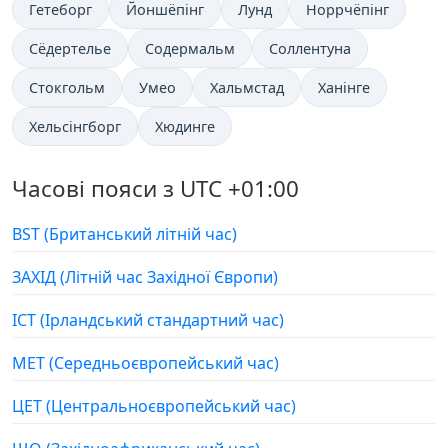
Гетеборг
Йоншёпінг
Лунд
Норрчёпінг
Сёдертелье
Содермальм
Соллентуна
Стокгольм
Умео
Хальмстад
Ханінге
Хельсінгборг
Хюдинге
Часові пояси з UTC +01:00
BST (Британський літній час)
ЗАХІД (Літній час Західної Європи)
ІСТ (Ірландський стандартний час)
МЕТ (Середньоєвропейський час)
ЦЕТ (Центральноєвропейський час)