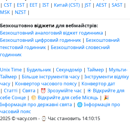
|
CST
|
EST
|
EET
|
IST
|
Китай (CST)
|
JST
|
AEST
|
SAST
|
MSK
|
NZST
|
Безкоштовно
віджети
для вебмайстрів:
Безкоштовний аналоговий віджет годинника
|
Безкоштовний цифровий годинник
|
Безкоштовний
текстовий годинник
|
Безкоштовний словесний
годинник
Unix Time
|
Будильник
|
Секундомір
|
Таймер
|
Мульти-
Таймер
|
Більше інструментів часу
|
Інструменти відліку
часу
|
Конвертор часового поясу
|
Конвертор дат
|
Статті
|
Свята
|
⏰ Зрозумійте час
|
☀️ Відкрийте для
себе Сонце
|
🌕 Відкрийте для себе Місяць
|
🎉
Інформація про державні свята
|
🌐 Інформація про
часовий пояс
2025 © часу.com - ⌚
Час становить 14:10:16