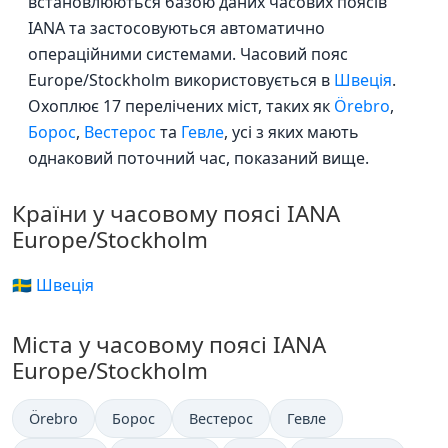
встановлюються базою даних часових поясів
IANA та застосовуються автоматично
операційними системами. Часовий пояс
Europe/Stockholm використовується в
Швеція
.
Охоплює 17 перелічених міст, таких як
Örebro
,
Борос
,
Вестерос
та
Гевле
, усі з яких мають
однаковий поточний час, показаний вище.
Країни у часовому поясі IANA
Europe/Stockholm
🇸🇪 Швеція
Міста у часовому поясі IANA
Europe/Stockholm
Örebro
Борос
Вестерос
Гевле