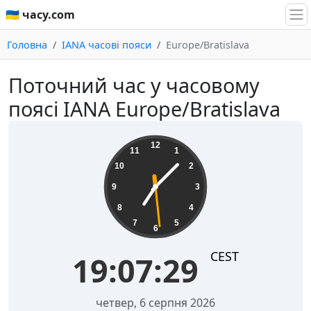
🇺🇦 часу.com
Головна
IANA часові пояси
Europe/Bratislava
Поточний час у часовому
поясі IANA Europe/Bratislava
19:07:29
12
11
1
10
2
9
3
8
4
7
5
6
CEST
19:07:29
четвер, 6 серпня 2026