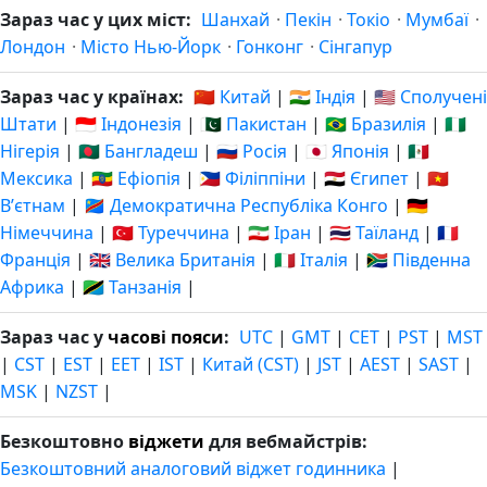
Зараз час у цих міст:
Шанхай
·
Пекін
·
Токіо
·
Мумбаї
·
Лондон
·
Місто Нью-Йорк
·
Гонконг
·
Сінгапур
Зараз час у країнах:
🇨🇳 Китай
|
🇮🇳 Індія
|
🇺🇸 Сполучені
Штати
|
🇮🇩 Індонезія
|
🇵🇰 Пакистан
|
🇧🇷 Бразилія
|
🇳🇬
Нігерія
|
🇧🇩 Бангладеш
|
🇷🇺 Росія
|
🇯🇵 Японія
|
🇲🇽
Мексика
|
🇪🇹 Ефіопія
|
🇵🇭 Філіппіни
|
🇪🇬 Єгипет
|
🇻🇳
Вʼєтнам
|
🇨🇩 Демократична Республіка Конго
|
🇩🇪
Німеччина
|
🇹🇷 Туреччина
|
🇮🇷 Іран
|
🇹🇭 Таїланд
|
🇫🇷
Франція
|
🇬🇧 Велика Британія
|
🇮🇹 Італія
|
🇿🇦 Південна
Африка
|
🇹🇿 Танзанія
|
Зараз час у
часові пояси
:
UTC
|
GMT
|
CET
|
PST
|
MST
|
CST
|
EST
|
EET
|
IST
|
Китай (CST)
|
JST
|
AEST
|
SAST
|
MSK
|
NZST
|
Безкоштовно
віджети
для вебмайстрів:
Безкоштовний аналоговий віджет годинника
|