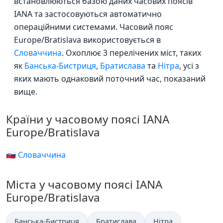
встановлюються базою даних часових поясів
IANA та застосовуються автоматично
операційними системами. Часовий пояс
Europe/Bratislava використовується в
Словаччина
. Охоплює 3 перелічених міст, таких
як
Банська-Бистриця
,
Братислава
та
Нітра
, усі з
яких мають однаковий поточний час, показаний
вище.
Країни у часовому поясі IANA
Europe/Bratislava
🇸🇰 Словаччина
Міста у часовому поясі IANA
Europe/Bratislava
Банська-Бистриця
Братислава
Нітра