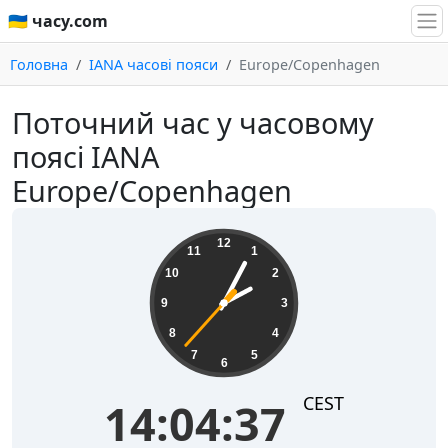
🇺🇦 часу.com
Головна
IANA часові пояси
Europe/Copenhagen
Поточний час у часовому
поясі IANA
Europe/Copenhagen
14:04:37
12
11
1
10
2
9
3
8
4
7
5
6
CEST
14:04:37