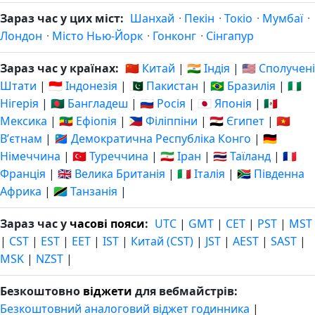
Зараз час у цих міст:
Шанхай
·
Пекін
·
Токіо
·
Мумбаї
·
Лондон
·
Місто Нью-Йорк
·
Гонконг
·
Сінгапур
Зараз час у країнах:
🇨🇳 Китай
|
🇮🇳 Індія
|
🇺🇸 Сполучені
Штати
|
🇮🇩 Індонезія
|
🇵🇰 Пакистан
|
🇧🇷 Бразилія
|
🇳🇬
Нігерія
|
🇧🇩 Бангладеш
|
🇷🇺 Росія
|
🇯🇵 Японія
|
🇲🇽
Мексика
|
🇪🇹 Ефіопія
|
🇵🇭 Філіппіни
|
🇪🇬 Єгипет
|
🇻🇳
Вʼєтнам
|
🇨🇩 Демократична Республіка Конго
|
🇩🇪
Німеччина
|
🇹🇷 Туреччина
|
🇮🇷 Іран
|
🇹🇭 Таїланд
|
🇫🇷
Франція
|
🇬🇧 Велика Британія
|
🇮🇹 Італія
|
🇿🇦 Південна
Африка
|
🇹🇿 Танзанія
|
Зараз час у
часові пояси
:
UTC
|
GMT
|
CET
|
PST
|
MST
|
CST
|
EST
|
EET
|
IST
|
Китай (CST)
|
JST
|
AEST
|
SAST
|
MSK
|
NZST
|
Безкоштовно
віджети
для вебмайстрів:
Безкоштовний аналоговий віджет годинника
|