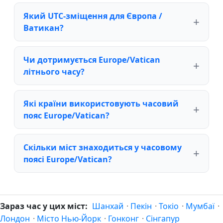
Який UTC-зміщення для Європа /
Ватикан?
Чи дотримується Europe/Vatican
літнього часу?
Які країни використовують часовий
пояс Europe/Vatican?
Скільки міст знаходиться у часовому
поясі Europe/Vatican?
Зараз час у цих міст:
Шанхай
·
Пекін
·
Токіо
·
Мумбаї
·
Лондон
·
Місто Нью-Йорк
·
Гонконг
·
Сінгапур