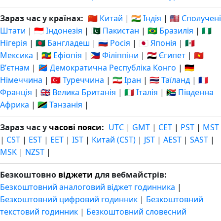
Зараз час у країнах:
🇨🇳 Китай
|
🇮🇳 Індія
|
🇺🇸 Сполучені
Штати
|
🇮🇩 Індонезія
|
🇵🇰 Пакистан
|
🇧🇷 Бразилія
|
🇳🇬
Нігерія
|
🇧🇩 Бангладеш
|
🇷🇺 Росія
|
🇯🇵 Японія
|
🇲🇽
Мексика
|
🇪🇹 Ефіопія
|
🇵🇭 Філіппіни
|
🇪🇬 Єгипет
|
🇻🇳
Вʼєтнам
|
🇨🇩 Демократична Республіка Конго
|
🇩🇪
Німеччина
|
🇹🇷 Туреччина
|
🇮🇷 Іран
|
🇹🇭 Таїланд
|
🇫🇷
Франція
|
🇬🇧 Велика Британія
|
🇮🇹 Італія
|
🇿🇦 Південна
Африка
|
🇹🇿 Танзанія
|
Зараз час у
часові пояси
:
UTC
|
GMT
|
CET
|
PST
|
MST
|
CST
|
EST
|
EET
|
IST
|
Китай (CST)
|
JST
|
AEST
|
SAST
|
MSK
|
NZST
|
Безкоштовно
віджети
для вебмайстрів:
Безкоштовний аналоговий віджет годинника
|
Безкоштовний цифровий годинник
|
Безкоштовний
текстовий годинник
|
Безкоштовний словесний