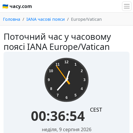
🇺🇦 часу.com
Головна
IANA часові пояси
Europe/Vatican
Поточний час у часовому
поясі IANA Europe/Vatican
00:36:54
12
11
1
10
2
9
3
8
4
7
5
6
CEST
00:36:54
неділя, 9 серпня 2026