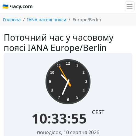
🇺🇦 часу.com
Головна
IANA часові пояси
Europe/Berlin
Поточний час у часовому
поясі IANA Europe/Berlin
10:33:56
12
11
1
10
2
9
3
8
4
7
5
6
CEST
10:33:56
понеділок, 10 серпня 2026