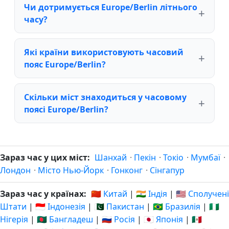
Чи дотримується Europe/Berlin літнього
часу?
Які країни використовують часовий
пояс Europe/Berlin?
Скільки міст знаходиться у часовому
поясі Europe/Berlin?
Зараз час у цих міст:
Шанхай
·
Пекін
·
Токіо
·
Мумбаї
·
Лондон
·
Місто Нью-Йорк
·
Гонконг
·
Сінгапур
Зараз час у країнах:
🇨🇳 Китай
|
🇮🇳 Індія
|
🇺🇸 Сполучені
Штати
|
🇮🇩 Індонезія
|
🇵🇰 Пакистан
|
🇧🇷 Бразилія
|
🇳🇬
Нігерія
|
🇧🇩 Бангладеш
|
🇷🇺 Росія
|
🇯🇵 Японія
|
🇲🇽