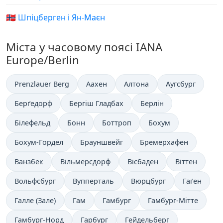
🇸🇯 Шпіцберген і Ян-Маєн
Міста у часовому поясі IANA
Europe/Berlin
Prenzlauer Berg
Аахен
Алтона
Аугсбург
Берґедорф
Бергіш Гладбах
Берлін
Білефельд
Бонн
Боттроп
Бохум
Бохум-Гордел
Брауншвейг
Бремерхафен
Ванзбек
Вільмерсдорф
Вісбаден
Віттен
Вольфсбург
Вупперталь
Вюрцбург
Гаґен
Галле (Зале)
Гам
Гамбург
Гамбург-Мітте
Гамбург-Норд
Гарбург
Гейдельберг