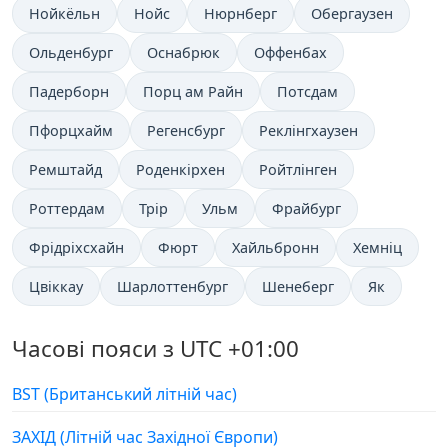
Нойкёльн
Нойс
Нюрнберг
Обергаузен
Ольденбург
Оснабрюк
Оффенбах
Падерборн
Порц ам Райн
Потсдам
Пфорцхайм
Регенсбург
Реклінгхаузен
Ремштайд
Роденкірхен
Ройтлінген
Роттердам
Трір
Ульм
Фрайбург
Фрідріхсхайн
Фюрт
Хайльбронн
Хемніц
Цвіккау
Шарлоттенбург
Шенеберг
Як
Часові пояси з UTC +01:00
BST (Британський літній час)
ЗАХІД (Літній час Західної Європи)