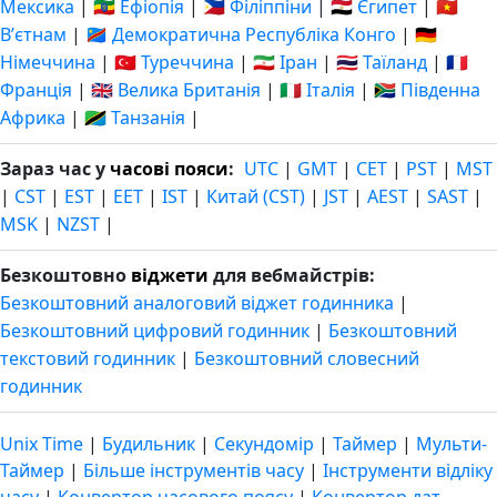
Мексика
|
🇪🇹 Ефіопія
|
🇵🇭 Філіппіни
|
🇪🇬 Єгипет
|
🇻🇳
Вʼєтнам
|
🇨🇩 Демократична Республіка Конго
|
🇩🇪
Німеччина
|
🇹🇷 Туреччина
|
🇮🇷 Іран
|
🇹🇭 Таїланд
|
🇫🇷
Франція
|
🇬🇧 Велика Британія
|
🇮🇹 Італія
|
🇿🇦 Південна
Африка
|
🇹🇿 Танзанія
|
Зараз час у
часові пояси
:
UTC
|
GMT
|
CET
|
PST
|
MST
|
CST
|
EST
|
EET
|
IST
|
Китай (CST)
|
JST
|
AEST
|
SAST
|
MSK
|
NZST
|
Безкоштовно
віджети
для вебмайстрів:
Безкоштовний аналоговий віджет годинника
|
Безкоштовний цифровий годинник
|
Безкоштовний
текстовий годинник
|
Безкоштовний словесний
годинник
Unix Time
|
Будильник
|
Секундомір
|
Таймер
|
Мульти-
Таймер
|
Більше інструментів часу
|
Інструменти відліку