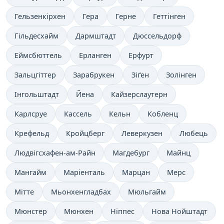
Гельзенкірхен
Гера
Герне
Геттінген
Гільдесхайм
Дармштадт
Дюссельдорф
Еймсбюттель
Ерланген
Ерфурт
Зальцгіттер
Зарабрукен
Зіґен
Золінген
Інгольштадт
Йена
Кайзерслаутерн
Карлсруе
Кассель
Кельн
Кобленц
Крефельд
Кройцберг
Леверкузен
Любець
Людвігсхафен-ам-Райн
Магдебург
Майнц
Мангайм
Маріенталь
Марцан
Мерс
Мітте
Мьонхенгладбах
Мюльгайм
Мюнстер
Мюнхен
Ніппес
Нова Нойштадт