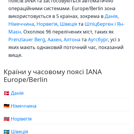
поясів IANA та застосовуються автоматично
операційними системами. Europe/Berlin зона
використовується в 5 країнах, зокрема в
Данія
,
Німеччина
,
Норвегія
,
Швеція
та
Шпіцберген і Ян-
Маєн
. Охоплює 96 перелічених міст, таких як
Prenzlauer Berg
,
Аахен
,
Алтона
та
Аугсбург
, усі з
яких мають однаковий поточний час, показаний
вище.
Країни у часовому поясі IANA
Europe/Berlin
🇩🇰 Данія
🇩🇪 Німеччина
🇳🇴 Норвегія
🇸🇪 Швеція